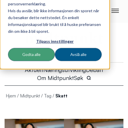
personvernerklæring.
Hvis du avslår, blir ikke informasjonen din sporet når
du besøker dette nettstedet. Én enkelt
informasjonskapsel blir brukt til å huske preferansen
din om ikke å bli sporet.
Tilpass innstillinger
Næringslivsmagasinet for Trondheimsregionen
Godta alle
Avslå alle
Aktuelt
Næringsutvikling
Debatt
Om Midtpunkt
Søk
Hjem
/
Midtpunkt
/
Tag
/
Skatt