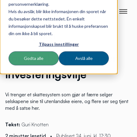
personvernerklæring.
Hvis du avslår, blir ikke informasjonen din sporet når
du besøker dette nettstedet. Én enkelt
informasjonskapsel blir brukt til å huske preferansen
din om ikke å bli sporet.
Tilpass innstillinger
Forutsigbarhet skaper
Godta alle
Avslå alle
investeringsvilje
Vi trenger et skattesystem som gjør at færre selger
selskapene sine til utenlandske eiere, og flere ser seg tjent
med å satse her.
Tekst:
Guri Knotten
2 minutter lesetid
•
Publisert 24. juni. kl. 17:30