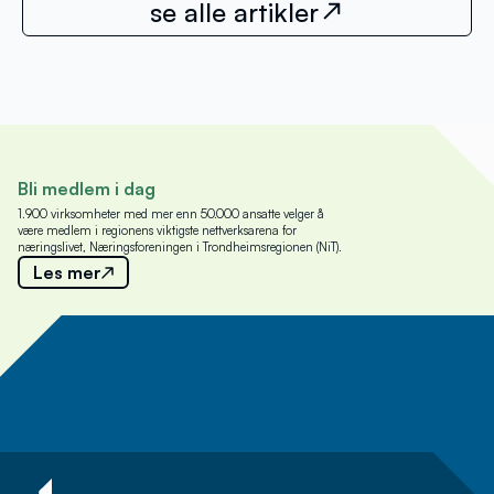
se alle artikler
Bli medlem i dag
1.900 virksomheter med mer enn 50.000 ansatte velger å
være medlem i regionens viktigste nettverksarena for
næringslivet, Næringsforeningen i Trondheimsregionen (NiT).
Les mer
Meld deg på nyhetsbrev