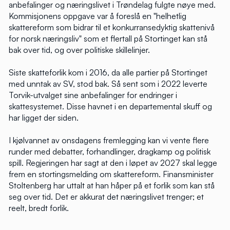
anbefalinger og næringslivet i Trøndelag fulgte nøye med.
Kommisjonens oppgave var å foreslå en "helhetlig
skattereform som bidrar til et konkurransedyktig skattenivå
for norsk næringsliv" som et flertall på Stortinget kan stå
bak over tid, og over politiske skillelinjer.
Siste skatteforlik kom i 2016, da alle partier på Stortinget
med unntak av SV, stod bak. Så sent som i 2022 leverte
Torvik-utvalget sine anbefalinger for endringer i
skattesystemet. Disse havnet i en departemental skuff og
har ligget der siden.
I kjølvannet av onsdagens fremlegging kan vi vente flere
runder med debatter, forhandlinger, dragkamp og politisk
spill. Regjeringen har sagt at den i løpet av 2027 skal legge
frem en stortingsmelding om skattereform. Finansminister
Stoltenberg har uttalt at han håper på et forlik som kan stå
seg over tid. Det er akkurat det næringslivet trenger; et
reelt, bredt forlik.