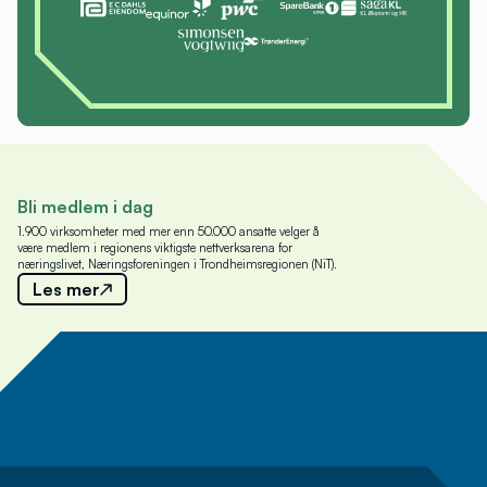
Bli medlem i dag
1.900 virksomheter med mer enn 50.000 ansatte velger å
være medlem i regionens viktigste nettverksarena for
næringslivet, Næringsforeningen i Trondheimsregionen (NiT).
Les mer
Meld deg på nyhetsbrev