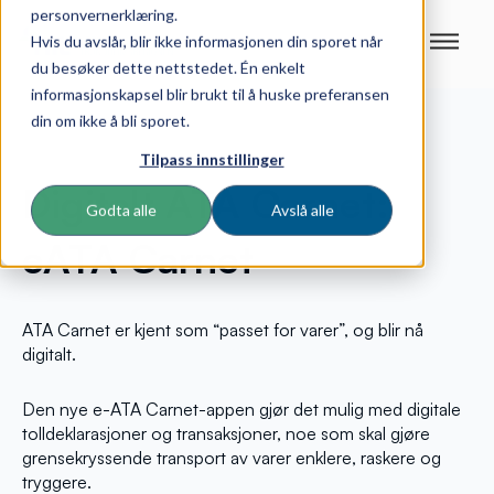
personvernerklæring.
Hvis du avslår, blir ikke informasjonen din sporet når
du besøker dette nettstedet. Én enkelt
informasjonskapsel blir brukt til å huske preferansen
din om ikke å bli sporet.
Tilpass innstillinger
Digitalt ATA Carnet:
Godta alle
Avslå alle
eATA Carnet
ATA Carnet er kjent som “passet for varer”, og blir nå
digitalt.
Den nye e-ATA Carnet-appen gjør det mulig med digitale
tolldeklarasjoner og transaksjoner, noe som skal gjøre
grensekryssende transport av varer enklere, raskere og
tryggere.