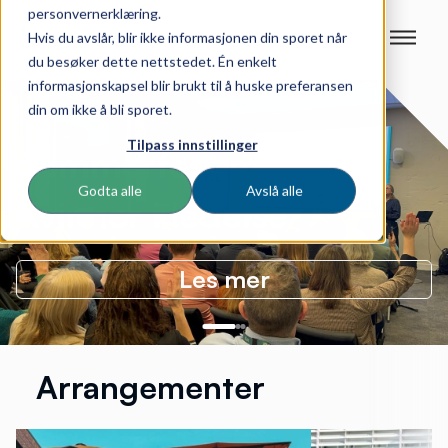
personvernerklæring.
Hvis du avslår, blir ikke informasjonen din sporet når
du besøker dette nettstedet. Én enkelt
informasjonskapsel blir brukt til å huske preferansen
din om ikke å bli sporet.
Tilpass innstillinger
Sommerfest med
Godta alle
Avslå alle
Kvinner i ledelse
Les mer
Arrangementer