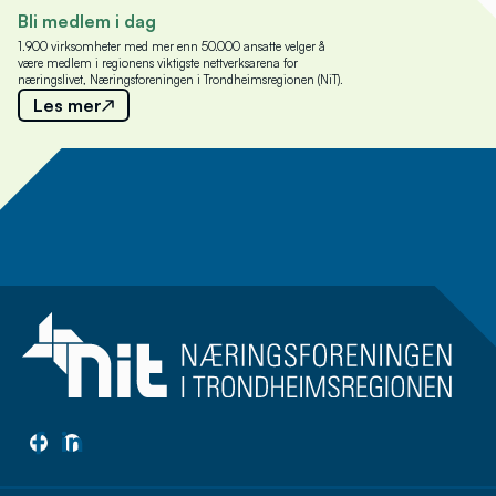
Bli medlem i dag
1.900 virksomheter med mer enn 50.000 ansatte velger å
være medlem i regionens viktigste nettverksarena for
næringslivet, Næringsforeningen i Trondheimsregionen (NiT).
Les mer
Meld deg på nyhetsbrev