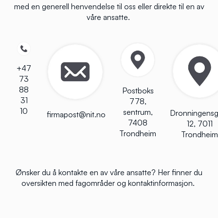
med en generell henvendelse til oss eller
direkte til en av
våre ansatte
.
+47
73
88
Postboks
31
778,
10
sentrum,
Dronningensg
firmapost@nit.no
7408
12, 7011
Trondheim
Trondheim
Ønsker du å kontakte en av våre ansatte?
Her
finner du
oversikten med fagområder og kontaktinformasjon.