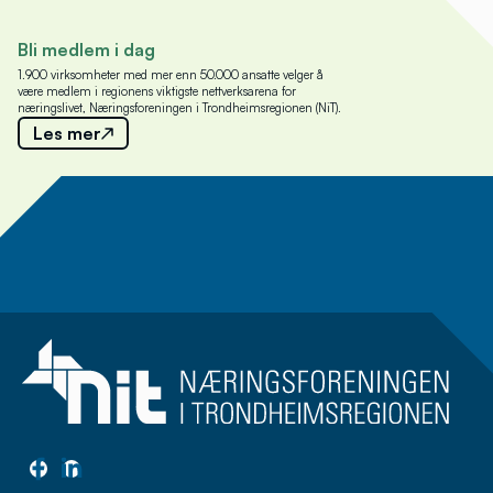
Bli medlem i dag
1.900 virksomheter med mer enn 50.000 ansatte velger å
være medlem i regionens viktigste nettverksarena for
næringslivet, Næringsforeningen i Trondheimsregionen (NiT).
Les mer
Meld deg på nyhetsbrev