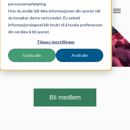
personvernerklæring.
Hvis du avslår, blir ikke informasjonen din sporet når
du besøker dette nettstedet. Én enkelt
informasjonskapsel blir brukt til å huske preferansen
Medlemsfordeler
din om ikke å bli sporet.
Tilpass innstillinger
Bli en del av NiT og opplev de mange fordelene
som medlemskapet tilbyr
Godta alle
Avslå alle
Bli medlem