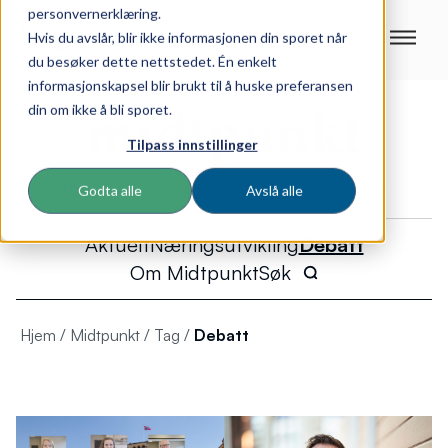
personvernerklæring.
Hvis du avslår, blir ikke informasjonen din sporet når
du besøker dette nettstedet. Én enkelt
informasjonskapsel blir brukt til å huske preferansen
din om ikke å bli sporet.
Tilpass innstillinger
Næringslivsmagasinet for Trondheimsregionen
Godta alle
Avslå alle
Aktuelt
Næringsutvikling
Debatt
Om Midtpunkt
Søk
Hjem
/
Midtpunkt
/
Tag
/
Debatt