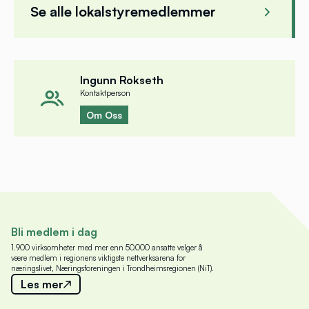
Se alle lokalstyremedlemmer
Svein Arne Dyrendahl
Ingu
Dyrendahl Bygg AS
Spare
Ingunn Rokseth
Kontaktperson
Om Oss
Bli medlem i dag
1.900 virksomheter med mer enn 50.000 ansatte velger å
være medlem i regionens viktigste nettverksarena for
næringslivet, Næringsforeningen i Trondheimsregionen (NiT).
Les mer