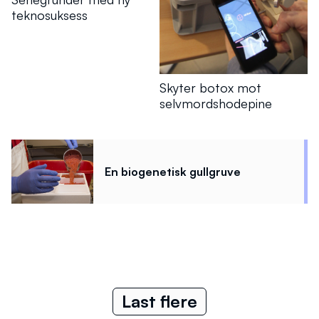
teknosuksess
Skyter botox mot
selvmordshodepine
En biogenetisk gullgruve
Last flere