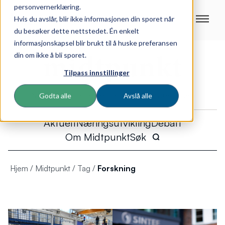
personvernerklæring.
Hvis du avslår, blir ikke informasjonen din sporet når
du besøker dette nettstedet. Én enkelt
informasjonskapsel blir brukt til å huske preferansen
din om ikke å bli sporet.
Tilpass innstillinger
Næringslivsmagasinet for Trondheimsregionen
Godta alle
Avslå alle
Aktuelt
Næringsutvikling
Debatt
Om Midtpunkt
Søk
Hjem
/
Midtpunkt
/
Tag
/
Forskning