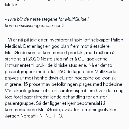
Muller.
- Hva blir de neste stegene for MultiGuide i
kommersialiseringsprosessen?
- Vi er nå på jakt etter investorer til spin-off selskapet Palion
Medical. Det er lagt en god plan frem mot å etablere
MultiGuide som et kommersielt produkt, med mål om å
starte salg i 2020.Neste steg nå er å CE-godkjenne
instrumentet til bruk i de kliniske studiene. Nå er det to
pasientgrupper med totalt 160 deltagere der MultiGuide
prøves ut mot henholdsvis cluster-hodepine og kronisk
migrene. 15 prosent av befolkningen plages med hodepine.
Vår teknologi løser et stort samfunnsproblem hvor det i dag
ikke foreligger tilfredstillende behandling for en stor
pasientgruppe. Så det ligger et kjempepotensial i å
kommersialisere MultiGuide, avslutter forretningsutvikler
Jørgen Nordahl i NTNU TTO.