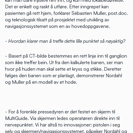
kan man bare injisere rett inn, og kun med lokalbedøvelse.
Det er enkelt og raskt å utføre. Etter inngrepet kan
pasienten gå rett hjem, forklarer Sébastien Muller, post.doc.
og teknologisk tilsatt på prosjektet med utvikling av
navigasjonssystemet som en av hovedoppgavene.
- Hvordan klarer man å treffe dette lille punktet så nøyaktig?
- Basert på CT-bilde bestemmes en rett linje inn til ganglion
som ikke treffer bein. Ut fra den kalkulerte banen, ser man
hvor på huden man skal sette et kryss og stikke. Deretter
følges den banen som er planlagt, demonstrerer Nordahl
og Muller på en modell av et hode.
- For å forenkle pressedyren er det festet en skjerm til
MultiGuide. Via skjermen ledes operatøren direkte inn til
nervepunktet. Vi har altså to innovasjoner: pistolen i seg
selv og skjermen/navigasjonssystemet, påpeker Nordahl og