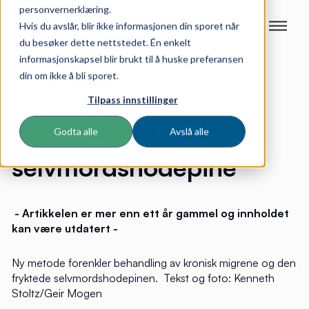
personvernerklæring.
Hvis du avslår, blir ikke informasjonen din sporet når
du besøker dette nettstedet. Én enkelt
informasjonskapsel blir brukt til å huske preferansen
din om ikke å bli sporet.
Tilpass innstillinger
Skyter botox mot
Godta alle
Avslå alle
selvmordshodepine
- Artikkelen er mer enn ett år gammel og innholdet
kan
være utdatert -
Ny metode forenkler behandling av kronisk migrene og den
fryktede selvmordshodepinen.
Tekst og foto: Kenneth
Stoltz/Geir Mogen