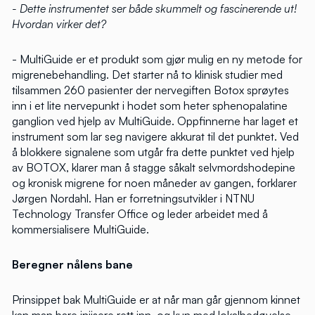
- Dette instrumentet ser både skummelt og fascinerende ut!
Hvordan virker det?
- MultiGuide er et produkt som gjør mulig en ny metode for
migrenebehandling. Det starter nå to klinisk studier med
tilsammen 260 pasienter der nervegiften Botox sprøytes
inn i et lite nervepunkt i hodet som heter sphenopalatine
ganglion ved hjelp av MultiGuide. Oppfinnerne har laget et
instrument som lar seg navigere akkurat til det punktet. Ved
å blokkere signalene som utgår fra dette punktet ved hjelp
av BOTOX, klarer man å stagge såkalt selvmordshodepine
og kronisk migrene for noen måneder av gangen, forklarer
Jørgen Nordahl. Han er forretningsutvikler i NTNU
Technology Transfer Office og leder arbeidet med å
kommersialisere MultiGuide.
Beregner nålens bane
Prinsippet bak MultiGuide er at når man går gjennom kinnet