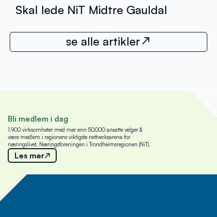
Skal lede NiT Midtre Gauldal
se alle artikler
Bli medlem i dag
1.900 virksomheter med mer enn 50.000 ansatte velger å
være medlem i regionens viktigste nettverksarena for
næringslivet, Næringsforeningen i Trondheimsregionen (NiT).
Les mer
Meld deg på nyhetsbrev