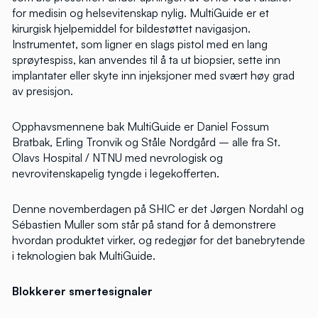
for medisin og helsevitenskap nylig. MultiGuide er et
kirurgisk hjelpemiddel for bildestøttet navigasjon.
Instrumentet, som ligner en slags pistol med en lang
sprøytespiss, kan anvendes til å ta ut biopsier, sette inn
implantater eller skyte inn injeksjoner med svært høy grad
av presisjon.
Opphavsmennene bak MultiGuide er Daniel Fossum
Bratbak, Erling Tronvik og Ståle Nordgård – alle fra St.
Olavs Hospital / NTNU med nevrologisk og
nevrovitenskapelig tyngde i legekofferten.
Denne novemberdagen på SHIC er det Jørgen Nordahl og
Sébastien Muller som står på stand for å demonstrere
hvordan produktet virker, og redegjør for det banebrytende
i teknologien bak MultiGuide.
Blokkerer smertesignaler