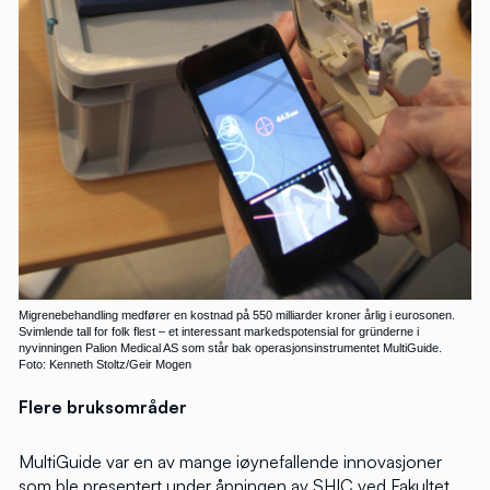
Migrenebehandling medfører en kostnad på 550 milliarder kroner årlig i eurosonen.
Svimlende tall for folk flest – et interessant markedspotensial for gründerne i
nyvinningen Palion Medical AS som står bak operasjonsinstrumentet MultiGuide.
Foto: Kenneth Stoltz/Geir Mogen
Flere bruksområder
MultiGuide var en av mange iøynefallende innovasjoner
som ble presentert under åpningen av SHIC ved Fakultet