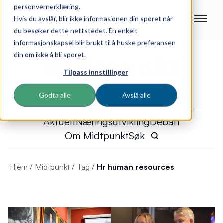
personvernerklæring.
Hvis du avslår, blir ikke informasjonen din sporet når
du besøker dette nettstedet. Én enkelt
informasjonskapsel blir brukt til å huske preferansen
din om ikke å bli sporet.
Tilpass innstillinger
Næringslivsmagasinet for Trondheimsregionen
Godta alle
Avslå alle
Aktuelt
Næringsutvikling
Debatt
Om Midtpunkt
Søk
Hjem
/
Midtpunkt
/
Tag
/
Hr human resources