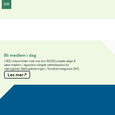
Bli medlem i dag
1.900 virksomheter med mer enn 50.000 ansatte velger å
være medlem i regionens viktigste nettverksarena for
næringslivet, Næringsforeningen i Trondheimsregionen (NiT).
Les mer
Meld deg på nyhetsbrev