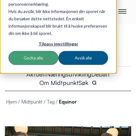
personvernerklæring.
Hvis du avslår, blir ikke informasjonen din sporet når
du besøker dette nettstedet. Én enkelt
informasjonskapsel blir brukt til å huske preferansen
din om ikke å bli sporet.
Tilpass innstillinger
Næringslivsmagasinet for Trondheimsregionen
Godta alle
Avslå alle
Aktuelt
Næringsutvikling
Debatt
Om Midtpunkt
Søk
Hjem
/
Midtpunkt
/
Tag
/
Equinor