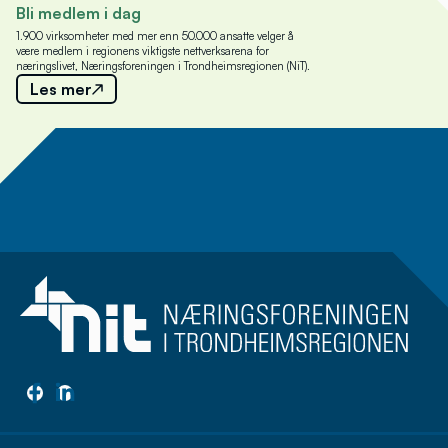
Bli medlem i dag
1.900 virksomheter med mer enn 50.000 ansatte velger å
være medlem i regionens viktigste nettverksarena for
næringslivet, Næringsforeningen i Trondheimsregionen (NiT).
Les mer
Meld deg på nyhetsbrev