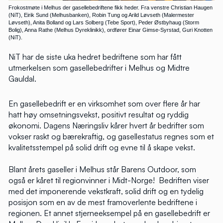
Frokostmøte i Melhus der gasellebedriftene fikk heder. Fra venstre Christian Haugen
(NiT), Eirik Sund (Melhusbanken), Robin Tung og Arild Løvseth (Malermester
Løvseth), Anita Bolland og Lars Solberg (Tebe Sport), Peder Østbyhaug (Storm
Bolig), Anna Rathe (Melhus Dyreklinikk), ordfører Einar Gimse-Syrstad, Guri Knotten
(NiT).
NiT har de siste uka hedret bedriftene som har fått
utmerkelsen som gasellebedrifter i Melhus og Midtre
Gauldal.
En gasellebedrift er en virksomhet som over flere år har
hatt høy omsetningsvekst, positivt resultat og ryddig
økonomi. Dagens Næringsliv kårer hvert år bedrifter som
vokser raskt og bærekraftig, og gasellestatus regnes som et
kvalitetsstempel på solid drift og evne til å skape vekst.
Blant årets gaseller i Melhus står Barens Outdoor, som
også er kåret til regionvinner i Midt-Norge! Bedriften viser
med det imponerende vekstkraft, solid drift og en tydelig
posisjon som en av de mest framoverlente bedriftene i
regionen. Et annet stjerneeksempel på en gasellebedrift er