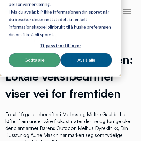
personvernerklæring.
Hvis du avslår, blir ikke informasjonen din sporet når
du besøker dette nettstedet. Én enkelt
informasjonskapsel blir brukt til å huske preferansen
din om ikke å bli sporet.
Tilpass innstillinger
Gasellekraft i Gauldalen:
Godta alle
Avslå alle
Lokale vekstbedrifter
viser vei for fremtiden
Totalt 16 gasellebedrifter i Melhus og Midtre Gauldal ble
løftet fram under våre frokostmøter denne og forrige uke,
der blant annet Barens Outdoor, Melhus Dyreklinikk, Din
Busstur og Aune Maskin har markert seg som tydelige