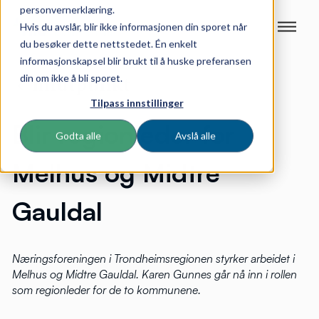
personvernerklæring.
Hvis du avslår, blir ikke informasjonen din sporet når
du besøker dette nettstedet. Én enkelt
informasjonskapsel blir brukt til å huske preferansen
din om ikke å bli sporet.
Tilpass innstillinger
Blir regionleder for
Godta alle
Avslå alle
Melhus og Midtre
Gauldal
Næringsforeningen i Trondheimsregionen styrker arbeidet i
Melhus og Midtre Gauldal. Karen Gunnes går nå inn i rollen
som regionleder for
de to kommunene
.