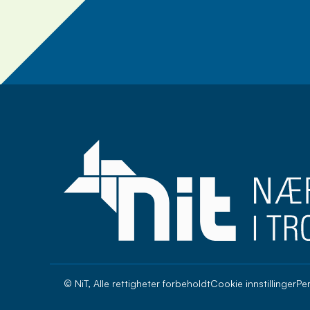
Meld deg på nyhets
© NiT, Alle rettigheter forbeholdt
Cookie innstillinger
Pe