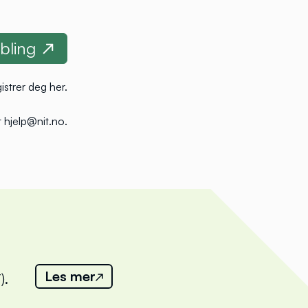
istrer deg her
.
 hjelp@nit.no
.
Les mer
).