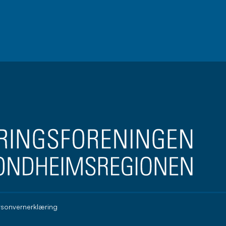
brev
rsonvernerklæring