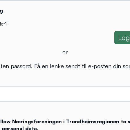
g
det?
or
ten passord. Få en lenke sendt til e-posten din so
 allow Næringsforeningen i Trondheimsregionen to 
 personal data.