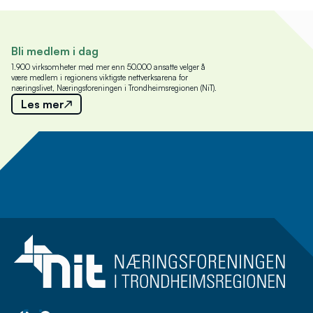
Bli medlem i dag
1.900 virksomheter med mer enn 50.000 ansatte velger å
være medlem i regionens viktigste nettverksarena for
næringslivet, Næringsforeningen i Trondheimsregionen (NiT).
Les mer
Meld deg på nyhetsbrev