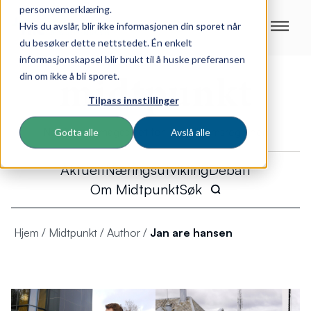
personvernerklæring.
Hvis du avslår, blir ikke informasjonen din sporet når
du besøker dette nettstedet. Én enkelt
informasjonskapsel blir brukt til å huske preferansen
din om ikke å bli sporet.
Tilpass innstillinger
Næringslivsmagasinet for Trondheimsregionen
Godta alle
Avslå alle
Aktuelt
Næringsutvikling
Debatt
Om Midtpunkt
Søk
Hjem
/
Midtpunkt
/
Author
/
Jan are hansen