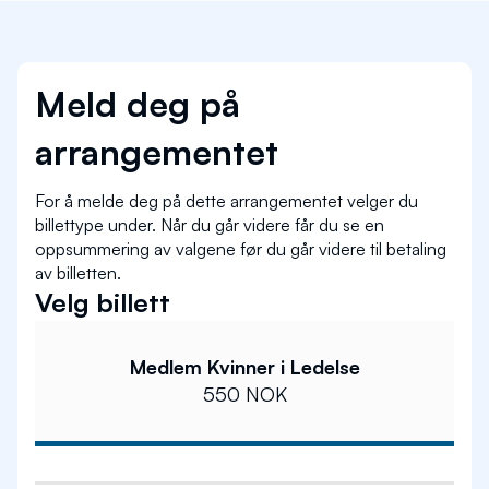
Vi håper på en flott sommerkveld og ser frem til å
samle mange inspirerende kvinner til en hyggelig
samling.
Meld deg på
Arrangementet er et medlemsarrangement for
arrangementet
nettverket Kvinner i Ledelse.
Nysgjerrig på medlemskap? Les mer her:
Kvinner i
For å melde deg på dette arrangementet velger du
ledelse
billettype under. Når du går videre får du se en
oppsummering av valgene før du går videre til betaling
Skal du melde på flere enn deg selv, eller
av billetten.
trenger du hjelp med påmelding? Kontakt oss
Velg billett
på
firmapost@nit.no
Medlem Kvinner i Ledelse
550 NOK