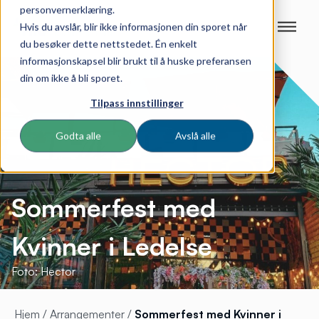
personvernerklæring.
Hvis du avslår, blir ikke informasjonen din sporet når
du besøker dette nettstedet. Én enkelt
informasjonskapsel blir brukt til å huske preferansen
din om ikke å bli sporet.
Tilpass innstillinger
Godta alle
Avslå alle
Sommerfest med
Kvinner i Ledelse
Foto: Hector
Hjem
/
Arrangementer
/
Sommerfest med Kvinner i