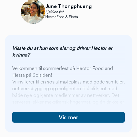
June Thongphueng
Kjøkkensjef
Héctor Food & Fiesta
Visste du at hun som eier og driver Hector er
kvinne?
Velkommen til sommerfest på Hector Food and
Fiesta på Solsiden!
Vi inviterer til en sosial møteplass med gode samtaler,
nettverksbygging og muligheten til å bli kjent med
både nye og kjente medlemmer av nettverket. Det
serveres lekker meksikansk fingermat, og én drikke er
inkludert i prisen. Bar med alle rettigheter.
Vis mer
Menyen vil presenteres av den kvinnelige
kjøkkensjefen og vi vil få et kjapt innblikk i noe av
strategien til den kvinnelige markedssjefen.