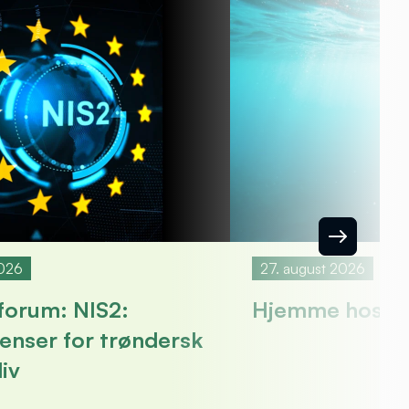
2026
27. august 2026
forum: NIS2:
Hjemme hos: 
enser for trøndersk
iv