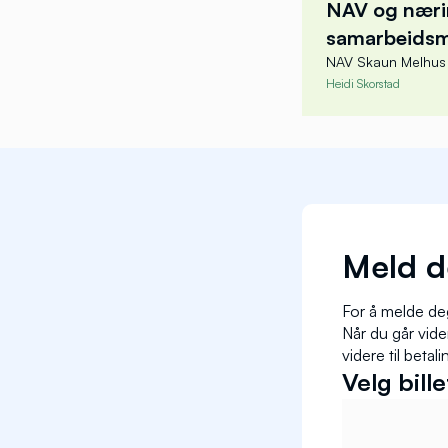
NAV og næri
samarbeidsm
NAV Skaun Melhus de
Heidi Skorstad
Heidi
Enhetsle
NAV Ska
Meld d
For å melde deg
Når du går vid
videre til betali
Velg bille