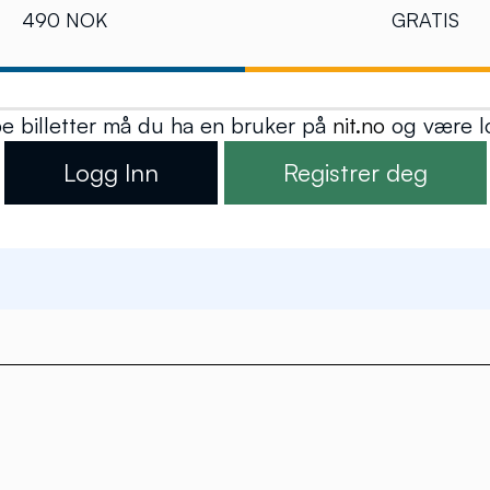
490 NOK
GRATIS
pe billetter må du ha en bruker på
nit.no
og være lo
Logg Inn
Registrer deg