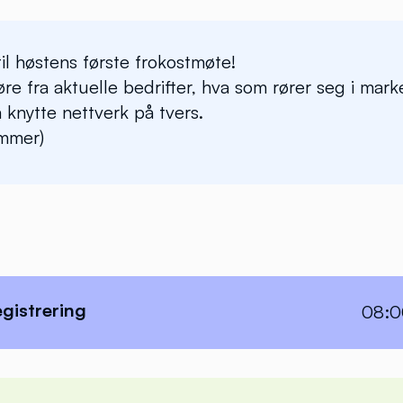
l høstens første frokostmøte!
øre fra aktuelle bedrifter, hva som rører seg i mar
å knytte nettverk på tvers.
mmer)
egistrering
08:0