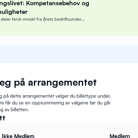
ngslivet: Kompetansebehov og
uligheter
ler fersk innsikt fra årets bedriftsunder...
 Skorstad
der
un Melhus
eg på arrangementet
 på dette arrangementet velger du billettype under.
ere får du se en oppsummering av valgene før du går
ng av billetten.
tt
Ikke Medlem
Medlem