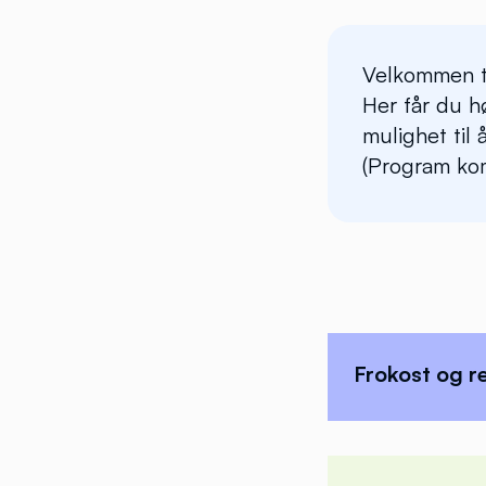
Velkommen ti
Her får du h
mulighet til 
(Program ko
Frokost og r