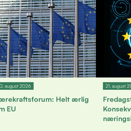
0. august 2026
21. august 
ærekraftsforum: Helt ærlig
Fredags
m EU
Konsekv
næringsl