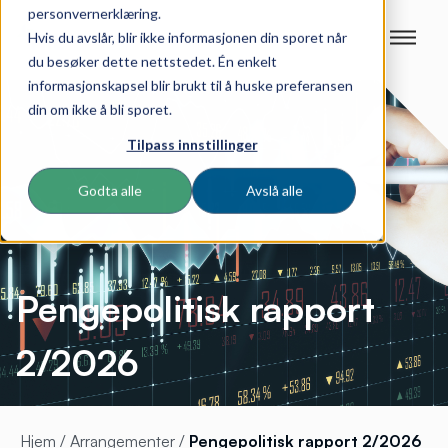
personvernerklæring.
Hvis du avslår, blir ikke informasjonen din sporet når
du besøker dette nettstedet. Én enkelt
informasjonskapsel blir brukt til å huske preferansen
din om ikke å bli sporet.
Tilpass innstillinger
Godta alle
Avslå alle
Pengepolitisk rapport
2/2026
Hjem
/
Arrangementer
/
Pengepolitisk rapport 2/2026