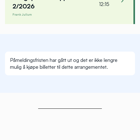
12:15
2/2026
Frank Jullum
Frank Jullum
Sjeføkonom
Danske Bank
Påmeldingsfristen har gått ut og det er ikke lengre
mulig å kjøpe billetter til dette arrangementet.