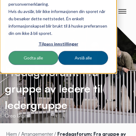
personvernerklæring.
Hvis du avslår, blir ikke informasjonen din sporet når
du besøker dette nettstedet. Én enkelt
informasjonskapsel blir brukt til å huske preferansen
din om ikke å bli sporet.
Tilpass innstillinger
Godta alle
Avslå alle
Fredagsforum: Fra
gruppe av ledere til
ledergruppe
Creo Digital
Hjem
/
Arrangementer
/
Fredagsforum: Fra gruppe av