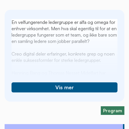
En velfungerende ledergruppe er alfa og omega for
enhver virksomhet. Men hva skal egentlig til for at en
ledergruppe fungerer som et team, og ikke bare som
en samling ledere som jobber parallelt?
Creo digital deler erfaringer, konkrete grep og noen
enkle suksessformler for sterke ledergrupper.
Henning Bang og Thomas Nesset Midelfart har
gjennom forskning og praksisnært utviklingsarbeid
bidratt vesentlig til forståelsen av ledergrupper i
Vis mer
norske organisasjoner.
Sammen har de gitt ut boken
Effektive ledergrupper
som er en fagbok og praktisk
veileder for ledergruppeutvikling. Denne
Program
forskningsbaserte innsikten kombinerer vi med egne
erfaringer som ledere, og fra arbeid med ulike
organisasjoner.