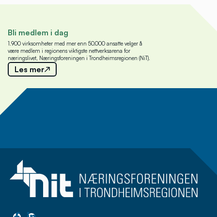
Bli medlem i dag
1.900 virksomheter med mer enn 50.000 ansatte velger å
være medlem i regionens viktigste nettverksarena for
næringslivet, Næringsforeningen i Trondheimsregionen (NiT).
Les mer
Meld deg på nyhetsbrev