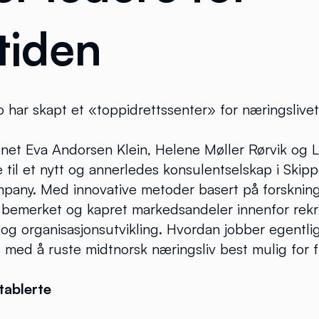
tiden
rio har skapt et «toppidrettssenter» for næringsliv
åpnet Eva Andorsen Klein, Helene Møller Rørvik og
til et nytt og annerledes konsulentselskap i Skip
any. Med innovative metoder basert på forskning
g bemerket og kapret markedsandeler innenfor rekr
i og organisasjonsutvikling. Hvordan jobber egentl
 med å ruste midtnorsk næringsliv best mulig for 
tablerte