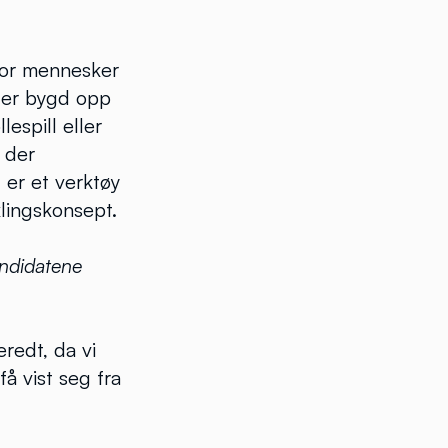
vor mennesker
™ er bygd opp
espill eller
 der
er et verktøy
klingskonsept.
kandidatene
eredt, da vi
få vist seg fra