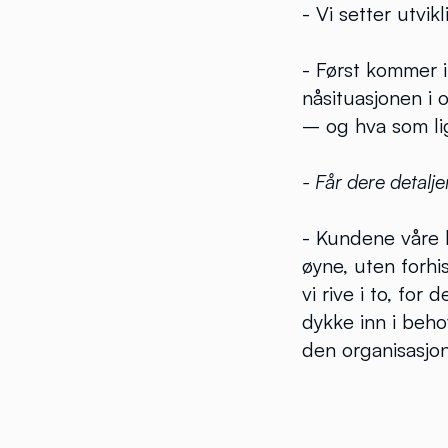
- Vi setter utvi
- Først kommer i
nåsituasjonen i 
– og hva som li
- Får dere detalje
- Kundene våre 
øyne, uten forhis
vi rive i to, for
dykke inn i beh
den organisasjon