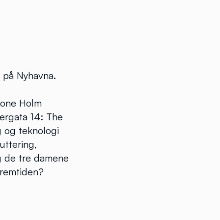
et på Nyhavna.
 Lone Holm
pergata 14: The
 og teknologi
uttering,
ig de tre damene
fremtiden?