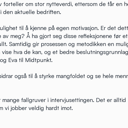
 forteller om stor nytteverdi, ettersom de får en h
 i den aktuelle bedriften.
ulighet til å kjenne på egen motivasjon. Er det det
e av meg? Å ha gjort seg disse refleksjonene før e
llt. Samtidig gir prosessen og metodikken en muli
å vise hva de kan, og et bedre beslutningsgrunnla
 og Eva til Midtpunkt.
drar også til å styrke mangfoldet og se hele men
er mange fallgruver i intervjusettingen. Det er all
m vi jobber veldig hardt imot.