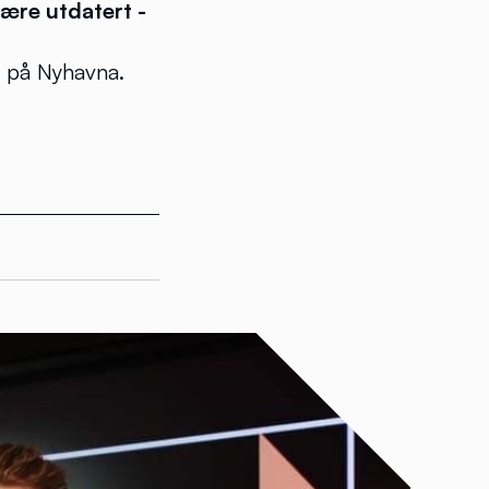
være utdatert -
et på Nyhavna.