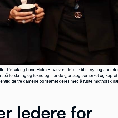
ler Rørvik og Lone Holm Blaasvær dørene til et nytt og annerl
å forskning og teknologi har de gjort seg bemerket og kapret m
gentlig de tre damene og teamet deres med å ruste midtnorsk nær
er ledere for