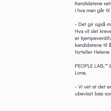
Kandidatene selv
i hva man går til
- Det gir også m
Hva vil det krev
er kjempeverdifu
kandidatene til 
forteller Helene
PEOPLE LAB.™ bi
Lone.
- Vi vet at det 
ubevisst bias so