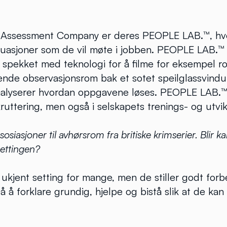
he Assessment Company er deres PEOPLE LAB.™, h
situasjoner som de vil møte i jobben. PEOPLE LAB.
pekket med teknologi for å filme for eksempel roll
ende observasjonsrom bak et sotet speilglassvindu
alyserer hvordan oppgavene løses. PEOPLE LAB.™ 
ruttering, men også i selskapets trenings- og utvi
sosiasjoner til avhørsrom fra britiske krimserier. Blir 
settingen?
n ukjent setting for mange, men de stiller godt forb
 å forklare grundig, hjelpe og bistå slik at de kan 
.