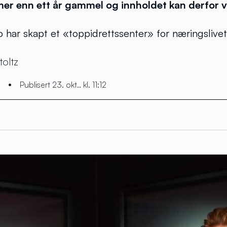
 mer enn ett år gammel og innholdet kan derfor 
rio har skapt et «toppidrettssenter» for næringsliv
toltz
•
Publisert 23. okt.. kl. 11:12