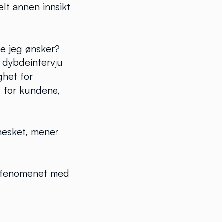
elt annen innsikt
te jeg ønsker?
t dybdeintervju
ghet for
g for kundene,
nesket, mener
tid fenomenet med