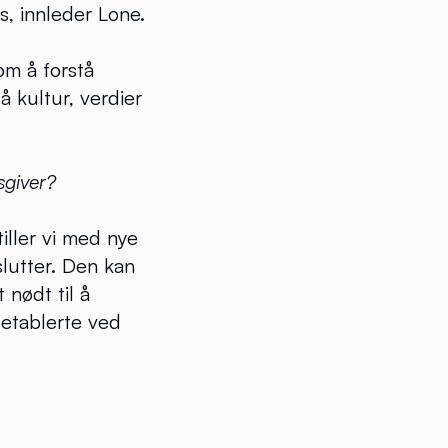
s, innleder Lone.
om å forstå
å kultur, verdier
gsgiver?
ller vi med nye
slutter. Den kan
t nødt til å
 etablerte ved