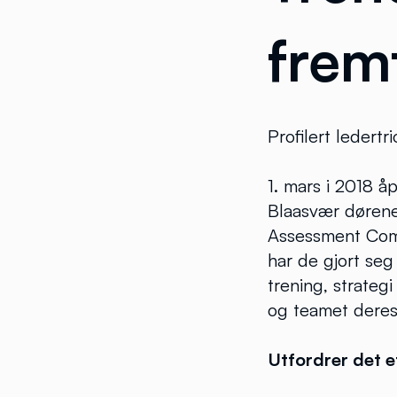
frem
Profilert ledert
1. mars i 2018 
Blaasvær dørene 
Assessment Comp
har de gjort se
trening, strateg
og teamet deres
Utfordrer det e