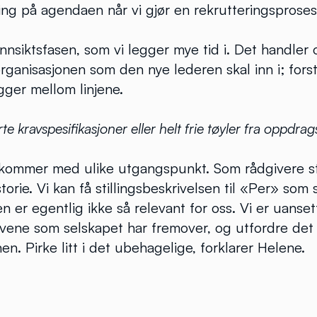
kling på agendaen når vi gjør en rekrutteringsproses
nnsiktsfasen, som vi legger mye tid i. Det handler 
organisasjonen som den nye lederen skal inn i; forst
gger mellom linjene.
rte kravspesifikasjoner eller helt frie tøyler fra oppdra
kommer med ulike utgangspunkt. Som rådgivere sti
torie. Vi kan få stillingsbeskrivelsen til «Per» som 
 den er egentlig ikke så relevant for oss. Vi er uanset
ovene som selskapet har fremover, og utfordre det
en. Pirke litt i det ubehagelige, forklarer Helene.