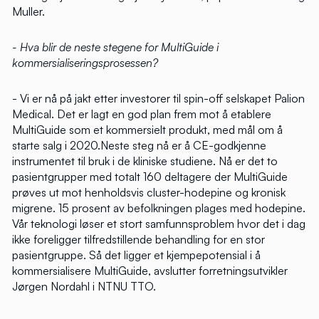
Muller.
- Hva blir de neste stegene for MultiGuide i
kommersialiseringsprosessen?
- Vi er nå på jakt etter investorer til spin-off selskapet Palion
Medical. Det er lagt en god plan frem mot å etablere
MultiGuide som et kommersielt produkt, med mål om å
starte salg i 2020.Neste steg nå er å CE-godkjenne
instrumentet til bruk i de kliniske studiene. Nå er det to
pasientgrupper med totalt 160 deltagere der MultiGuide
prøves ut mot henholdsvis cluster-hodepine og kronisk
migrene. 15 prosent av befolkningen plages med hodepine.
Vår teknologi løser et stort samfunnsproblem hvor det i dag
ikke foreligger tilfredstillende behandling for en stor
pasientgruppe. Så det ligger et kjempepotensial i å
kommersialisere MultiGuide, avslutter forretningsutvikler
Jørgen Nordahl i NTNU TTO.