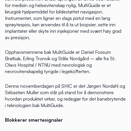
for medisin og helsevitenskap nylig. MultiGuide er et
kirurgisk hjelpemiddel for bildestøttet navigasjon.
Instrumentet, som ligner en slags pistol med en lang
sprøytespiss, kan anvendes til å ta ut biopsier, sette inn
implantater eller skyte inn injeksjoner med svært høy grad
av presisjon.
Opphavsmennene bak MultiGuide er Daniel Fossum
Bratbak, Erling Tronvik og Ståle Nordgård – alle fra St.
Olavs Hospital / NTNU med nevrologisk og
nevrovitenskapelig tyngde i legekofferten.
Denne novemberdagen på SHIC er det Jørgen Nordahl og
Sébastien Muller som står på stand for å demonstrere
hvordan produktet virker, og redegjør for det banebrytende
i teknologien bak MultiGuide.
Blokkerer smertesignaler