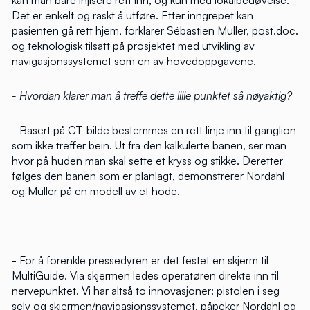
kan man bare injisere rett inn, og kun med lokalbedøvelse.
Det er enkelt og raskt å utføre. Etter inngrepet kan
pasienten gå rett hjem, forklarer Sébastien Muller, post.doc.
og teknologisk tilsatt på prosjektet med utvikling av
navigasjonssystemet som en av hovedoppgavene.
- Hvordan klarer man å treffe dette lille punktet så nøyaktig?
- Basert på CT-bilde bestemmes en rett linje inn til ganglion
som ikke treffer bein. Ut fra den kalkulerte banen, ser man
hvor på huden man skal sette et kryss og stikke. Deretter
følges den banen som er planlagt, demonstrerer Nordahl
og Muller på en modell av et hode.
- For å forenkle pressedyren er det festet en skjerm til
MultiGuide. Via skjermen ledes operatøren direkte inn til
nervepunktet. Vi har altså to innovasjoner: pistolen i seg
selv og skjermen/navigasjonssystemet, påpeker Nordahl og