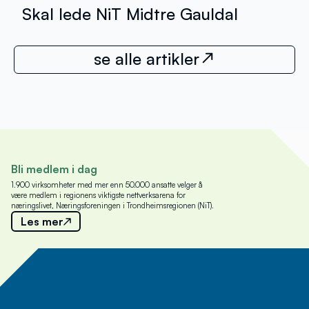
Skal lede NiT Midtre Gauldal
se alle artikler
Bli medlem i dag
1.900 virksomheter med mer enn 50.000 ansatte velger å
være medlem i regionens viktigste nettverksarena for
næringslivet, Næringsforeningen i Trondheimsregionen (NiT).
Les mer
Meld deg på nyhetsbrev