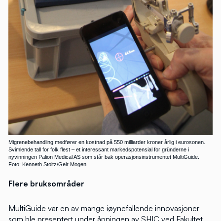
Migrenebehandling medfører en kostnad på 550 milliarder kroner årlig i eurosonen.
Svimlende tall for folk flest – et interessant markedspotensial for gründerne i
nyvinningen Palion Medical AS som står bak operasjonsinstrumentet MultiGuide.
Foto: Kenneth Stoltz/Geir Mogen
Flere bruksområder
MultiGuide var en av mange iøynefallende innovasjoner
som ble presentert under åpningen av SHIC ved Fakultet