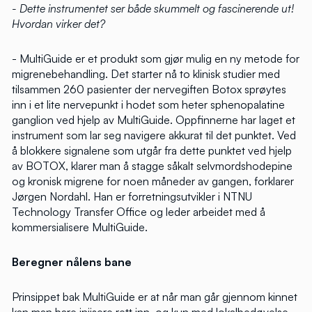
- Dette instrumentet ser både skummelt og fascinerende ut!
Hvordan virker det?
- MultiGuide er et produkt som gjør mulig en ny metode for
migrenebehandling. Det starter nå to klinisk studier med
tilsammen 260 pasienter der nervegiften Botox sprøytes
inn i et lite nervepunkt i hodet som heter sphenopalatine
ganglion ved hjelp av MultiGuide. Oppfinnerne har laget et
instrument som lar seg navigere akkurat til det punktet. Ved
å blokkere signalene som utgår fra dette punktet ved hjelp
av BOTOX, klarer man å stagge såkalt selvmordshodepine
og kronisk migrene for noen måneder av gangen, forklarer
Jørgen Nordahl. Han er forretningsutvikler i NTNU
Technology Transfer Office og leder arbeidet med å
kommersialisere MultiGuide.
Beregner nålens bane
Prinsippet bak MultiGuide er at når man går gjennom kinnet