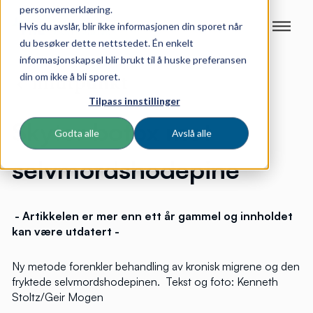
personvernerklæring.
Hvis du avslår, blir ikke informasjonen din sporet når
du besøker dette nettstedet. Én enkelt
informasjonskapsel blir brukt til å huske preferansen
din om ikke å bli sporet.
Tilpass innstillinger
Skyter botox mot
Godta alle
Avslå alle
selvmordshodepine
- Artikkelen er mer enn ett år gammel og innholdet
kan
være utdatert -
Ny metode forenkler behandling av kronisk migrene og den
fryktede selvmordshodepinen.
Tekst og foto: Kenneth
Stoltz/Geir Mogen