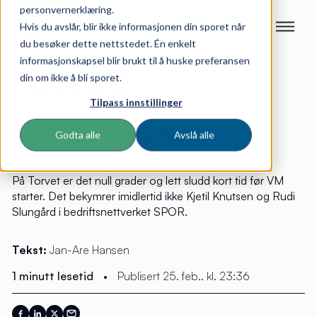
personvernerklæring.
Hvis du avslår, blir ikke informasjonen din sporet når
du besøker dette nettstedet. Én enkelt
informasjonskapsel blir brukt til å huske preferansen
din om ikke å bli sporet.
Tilpass innstillinger
Skal sette SPOR
Godta alle
Avslå alle
På Torvet er det null grader og lett sludd kort tid før VM
starter. Det bekymrer imidlertid ikke Kjetil Knutsen og Rudi
Slungård i bedriftsnettverket SPOR.
Tekst:
Jan-Are Hansen
1 minutt lesetid
•
Publisert 25. feb.. kl. 23:36