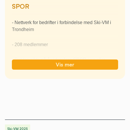
SPOR
- Nettverk for bedrifter i forbindelse med Ski-VM i
Trondheim
- 208 medlemmer
- Det tas sikte på å videreføre SPOR i en eller
Vis mer
annen form også etter mesterskapet
Ski-VM 2025