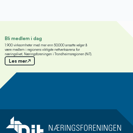
Bli medlem i dag
1.900 virksomheter med mer enn 50.000 ansatte velger å
være medlem i regionens viktigste nettverksarena for
næringslivet, Næringsforeningen i Trondheimsregionen (NiT).
Les mer
Meld deg på nyhetsbrev