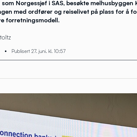
g som Norgessjef i SAS, besøkte melhusbyggen K
en med ordfører og reiselivet på plass for å fo
ye forretningsmodell.
toltz
•
Publisert 27. juni. kl. 10:57