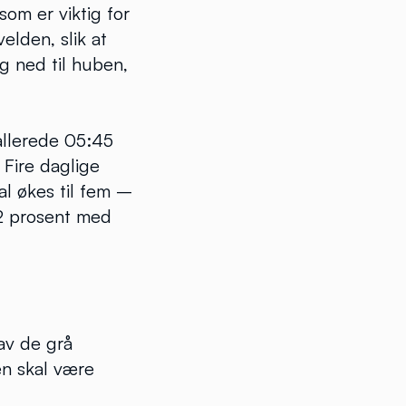
som er viktig for
lden, slik at
og ned til huben,
 allerede 05:45
Fire daglige
l økes til fem –
72 prosent med
av de grå
en skal være