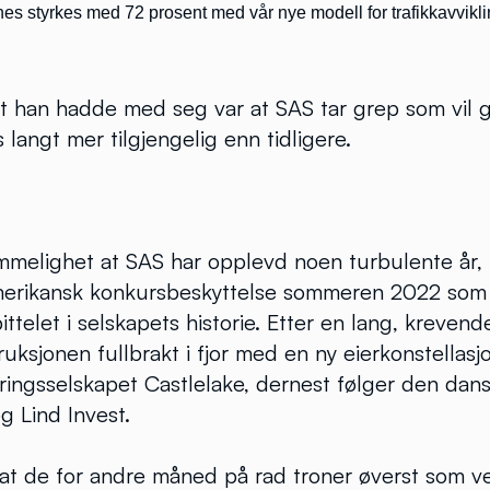
nes styrkes med 72 prosent med vår nye modell for trafikkavvikli
han hadde med seg var at SAS tar grep som vil 
langt mer tilgjengelig enn tidligere.
mmelighet at SAS har opplevd noen turbulente år,
erikansk konkursbeskyttelse sommeren 2022 som 
pittelet i selskapets historie. Etter en lang, kreve
ruksjonen fullbrakt i fjor med en ny eierkonstellas
eringsselskapet Castlelake, dernest følger den dans
g Lind Invest.
S at de for andre måned på rad troner øverst som 