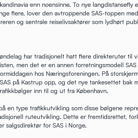
 Skandinavia enn noensinne. To nye langdistansefly
mange flere, lover den avtroppende SAS-toppen me
eren og sentrale reiselivsaktører som lydhørt pub
øndelag har tradisjonelt hatt flere direkteruter til v
listen, men det er en annen forretningsmodell SAS
ormiddagen hos Næringsforeningen. På storskjer
r SAS på Kastrup opp, og det nye tankesettet bak 
rafikkbølger inn til og ut fra København.
o på en type trafikkutvikling som disse bølgene repr
adisjonell ruteutvikling. Dette er fremtidsrettet, fo
r salgsdirektør for SAS i Norge.