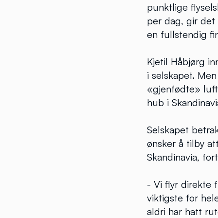
punktlige flysel
per dag, gir det
en fullstendig fi
Kjetil Håbjørg 
i selskapet. Men
«gjenfødte» luft
hub i Skandinavi
Selskapet betra
ønsker å tilby a
Skandinavia, fort
- Vi flyr direkt
viktigste for he
aldri har hatt r