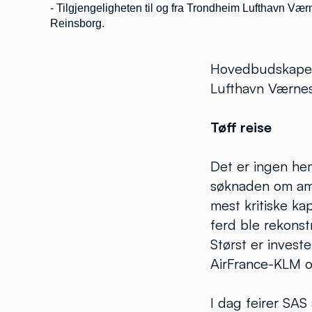
- Tilgjengeligheten til og fra Trondheim Lufthavn Vær
Reinsborg.
Hovedbudskapet 
Lufthavn Værnes 
Tøff reise
Det er ingen he
søknaden om am
mest kritiske ka
ferd ble rekonst
Størst er invest
AirFrance-KLM o
I dag feirer SA