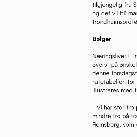
tilgjengelig fra
og det vil bli 
trondheimsordfør
Bølger
Næringslivet i Tr
øverst på ønske
denne torsdagsf
rutetabellen fo
illustreres med t
- Vi har stor tr
mindre tro på tr
Reinsborg, som e