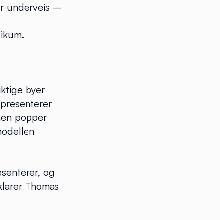
 er underveis –
d
likum.
iktige byer
 presenterer
men popper
modellen
esenterer, og
rklarer Thomas