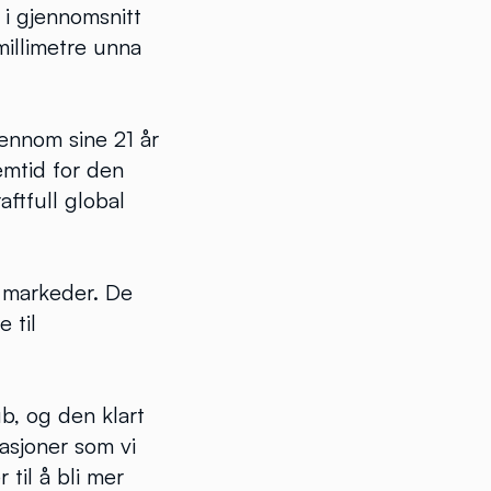
 i gjennomsnitt
millimetre unna
ennom sine 21 år
emtid for den
ftfull global
 markeder. De
 til
ub, og den klart
nasjoner som vi
til å bli mer