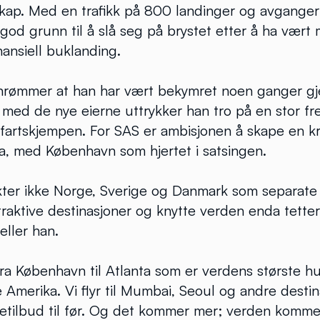
skap. Med en trafikk på 800 landinger og avganger
 god grunn til å slå seg på brystet etter å ha vært 
nansiell buklanding.
innrømmer at han har vært bekymret noen ganger gj
 med de nye eierne uttrykker han tro på en stor fr
fartskjempen. For SAS er ambisjonen å skape en kra
a, med København som hjertet i satsingen.
kter ikke Norge, Sverige og Danmark som separate
ttraktive destinasjoner og knytte verden enda tettere
eller han.
e fra København til Atlanta som er verdens største h
le Amerika. Vi flyr til Mumbai, Seoul og andre desti
utetilbud til før. Og det kommer mer; verden kommer 