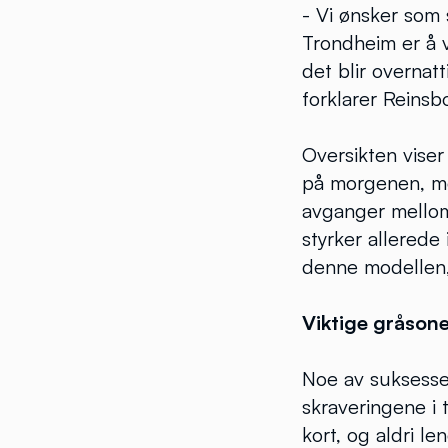
- Vi ønsker som 
Trondheim er å 
det blir overnat
forklarer Reins
Oversikten viser
på morgenen, me
avganger mellom
styrker allerede
denne modellen, 
Viktige gråson
Noe av suksesse
skraveringene i 
kort, og aldri l