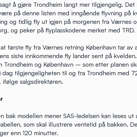
sagt å gjøre Trondheim langt mer tilgjengelig. Det 
være på denne listen med inngående flyvning på kve
ting og tidlig fly ut igjen på morgenen fra Værnes 
borg, og peker på flyplasskodene merket med TRD.
 at første fly fra Værnes retning København tar av
ns siste innkommende fly lander sent på kvelden. 
 Trondheim og København – som etter planen ska
 i dag tilgjengeligheten til og fra Trondheim med 
ifølge salgsdirektøren.
er
n bak modellen mener SAS-ledelsen kan leses ut 
tabellen, som skal illustrere ventetid på bakken. D
enger enn 120 minutter.