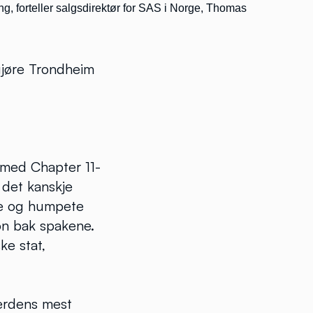
ng, forteller salgsdirektør for SAS i Norge, Thomas
gjøre Trondheim
 med Chapter 11-
det kanskje
nde og humpete
jon bak spakene.
ke stat,
verdens mest