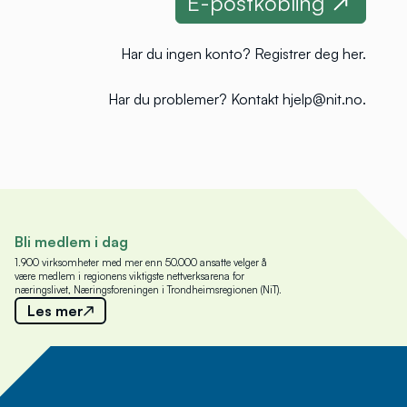
Har du ingen konto?
Registrer deg her
.
Har du problemer?
Kontakt hjelp@nit.no
.
Bli medlem i dag
1.900 virksomheter med mer enn 50.000 ansatte velger å
være medlem i regionens viktigste nettverksarena for
næringslivet, Næringsforeningen i Trondheimsregionen (NiT).
Les mer
Meld deg på nyhetsbrev