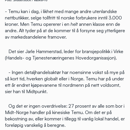
Foto: Shutterstock / VaskePro
- Temu kan i dag, i likhet med mange andre utenlandske
nettbutikker, selge tollfritt til norske forbrukere inntil 3.000
kroner. Men Temu opererer i en
helt
annen klasse enn de
andre. Alt tyder på at de kommer til å forsyne seg ytterligere
av markedsandelene framover.
Det sier Jarle Hammerstad, leder for bransjepolitikk i Virke
(Handels- og Tjenestenæringenes Hovedorganisasjon).
- Ingen detaljhandelsaktør har noensinne vokst så mye på
så kort tid, hverken globalt eller i Norge. Temu har på under
ett år endret kjøpevanene til nordmenn på nett voldsomt,
sier han til Midtpunkt.
Og det er ingen overdrivelse: 27 prosent av alle som bor i
Midt-Norge handler på kinesiske Temu. Om det er på
bekostning av, eller kommer i tillegg til vanlig lokal handel, er
foreløpig vanskelig å beregne.