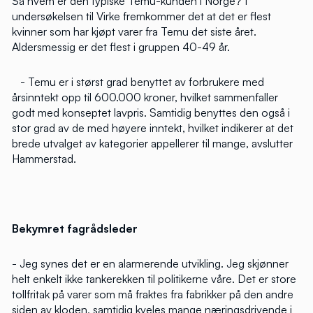
Så hvem er den typiske Temu-kunden i Norge? I
undersøkelsen til Virke fremkommer det at det er flest
kvinner som har kjøpt varer fra Temu det siste året.
Aldersmessig er det flest i gruppen 40-49 år.
- Temu er i størst grad benyttet av forbrukere med
årsinntekt opp til 600.000 kroner, hvilket sammenfaller
godt med konseptet lavpris. Samtidig benyttes den også i
stor grad av de med høyere inntekt, hvilket indikerer at det
brede utvalget av kategorier appellerer til mange, avslutter
Hammerstad.
Bekymret fagrådsleder
- Jeg synes det er en alarmerende utvikling. Jeg skjønner
helt enkelt ikke tankerekken til politikerne våre. Det er store
tollfritak på varer som må fraktes fra fabrikker på den andre
siden av kloden, samtidig kveles mange næringsdrivende i