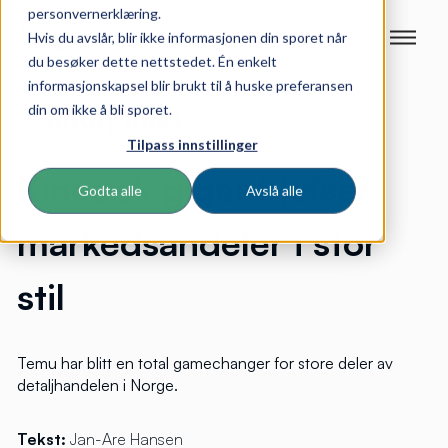
personvernerklæring.
Hvis du avslår, blir ikke informasjonen din sporet når
du besøker dette nettstedet. Én enkelt
informasjonskapsel blir brukt til å huske preferansen
din om ikke å bli sporet.
Tilpass innstillinger
Kinesisk gigant jafser
Godta alle
Avslå alle
markedsandeler i stor
stil
Temu har blitt en total gamechanger for store deler av
detaljhandelen i Norge.
Tekst:
Jan-Are Hansen