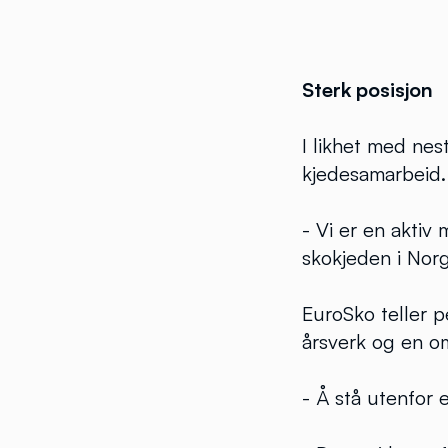
Sterk posisjon
I likhet med nes
kjedesamarbeid.
- Vi er en aktiv
skokjeden i Norg
EuroSko teller 
årsverk og en om
- Å stå utenfor 