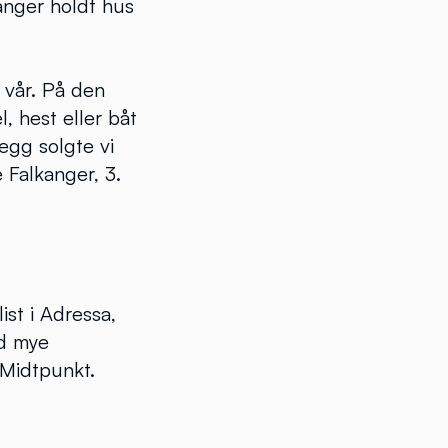
anger holdt hus
 vår. På den
, hest eller båt
egg solgte vi
 Falkanger, 3.
ist i Adressa,
ed mye
 Midtpunkt.