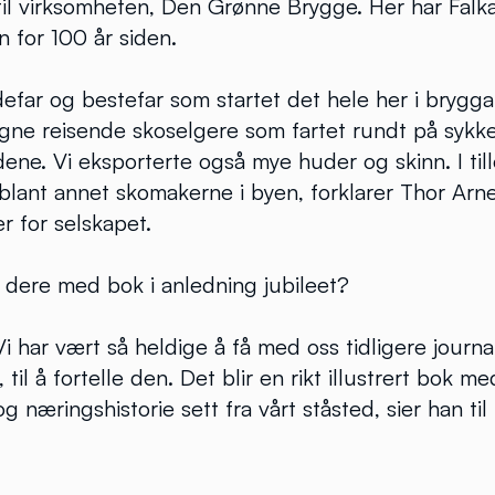
til virksomheten, Den Grønne Brygge. Her har Falk
n for 100 år siden.
defar og bestefar som startet det hele her i brygga
gne reisende skoselgere som fartet rundt på sykkel
ne. Vi eksporterte også mye huder og skinn. I till
 blant annet skomakerne i byen, forklarer Thor Arne
r for selskapet.
dere med bok i anledning jubileet?
i har vært så heldige å få med oss tidligere journal
 til å fortelle den. Det blir en rikt illustrert bok m
 næringshistorie sett fra vårt ståsted, sier han til