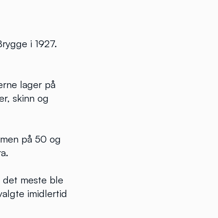
Brygge i 1927.
erne lager på
er, skinn og
a, men på 50 og
a.
å det meste ble
algte imidlertid