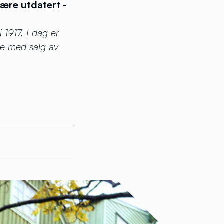
være utdatert -
 1917. I dag er
ye med salg av