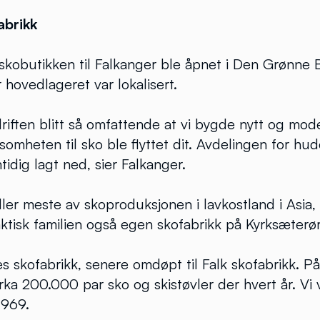
abrikk
 skobutikken til Falkanger ble åpnet i Den Grønne 
 hovedlageret var lokalisert.
riften blitt så omfattende at vi bygde nytt og mod
somheten til sko ble flyttet dit. Avdelingen for hud
tidig lagt ned, sier Falkanger.
aller meste av skoproduksjonen i lavkostland i Asi
aktisk familien også egen skofabrikk på Kyrksæterør
es skofabrikk, senere omdøpt til Falk skofabrikk. P
rka 200.000 par sko og skistøvler der hvert år. Vi v
1969.