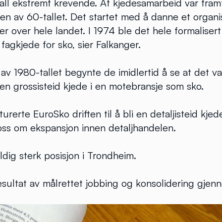
 fall ekstremt krevende. At kjedesamarbeid var fram
ten av 60-tallet. Det startet med å danne et organ
 over hele landet. I 1974 ble det hele formalisert 
fagkjede for sko, sier Falkanger.
v 1980-tallet begynte de imidlertid å se at det va
en grossisteid kjede i en motebransje som sko.
urerte EuroSko driften til å bli en detaljisteid kjed
oss om ekspansjon innen detaljhandelen.
ldig sterk posisjon i Trondheim.
resultat av målrettet jobbing og konsolidering gje