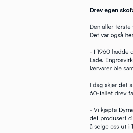
Drev egen skof
Den aller første
Det var også her
- I 1960 hadde d
Lade. Engrosvirk
lærvarer ble sam
I dag skjer det 
60-tallet drev f
- Vi kjøpte Dyrn
det produsert ci
å selge oss ut i 