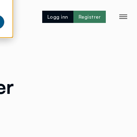
Logg inn
Registrer
er