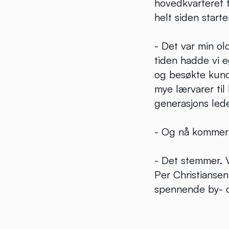
hovedkvarteret 
helt siden starte
- Det var min ol
tiden hadde vi e
og besøkte kunde
mye lærvarer til
generasjons lede
- Og nå kommer 
- Det stemmer. V
Per Christiansen,
spennende by- og