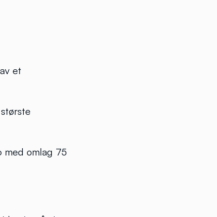
av et
 største
16 med omlag 75