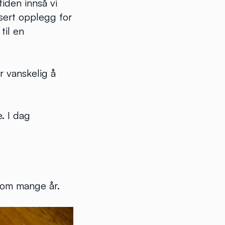
tiden innså vi
isert opplegg for
til en
r vanskelig å
e. I dag
nnom mange år.