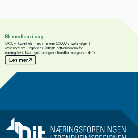
Bli medlem i dag
1.900 virksomheter med mer enn 50.000 ansatte velger å
være medlem i regionens viktigste nettverksarena for
næringslivet, Næringsforeningen i Trondheimsregionen (NiT).
Les mer
Meld deg på nyhetsbrev