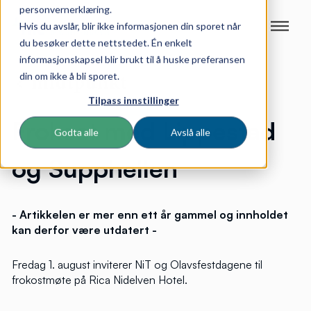
personvernerklæring.
Hvis du avslår, blir ikke informasjonen din sporet når
du besøker dette nettstedet. Én enkelt
informasjonskapsel blir brukt til å huske preferansen
din om ikke å bli sporet.
Tilpass innstillinger
Frokost med Lippestad
Godta alle
Avslå alle
og Supphellen
- Artikkelen er mer enn ett år gammel og innholdet
kan derfor være utdatert -
Fredag 1. august inviterer NiT og Olavsfestdagene til
frokostmøte på Rica Nidelven Hotel.