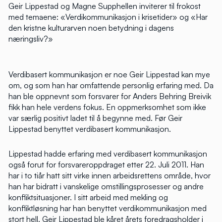
Geir Lippestad og Magne Supphellen inviterer til frokost
med temaene: «Verdikommunikasjon i krisetider» og «Har
den kristne kulturarven noen betydning i dagens
næringsliv?»
Verdibasert kommunikasjon er noe Geir Lippestad kan mye
om, og som han har omfattende personlig erfaring med. Da
han ble oppnevnt som forsvarer for Anders Behring Breivik
fikk han hele verdens fokus. En oppmerksomhet som ikke
var særlig positivt ladet til å begynne med. Før Geir
Lippestad benyttet verdibasert kommunikasjon.
Lippestad hadde erfaring med verdibasert kommunikasjon
også forut for forsvareroppdraget etter 22. Juli 2011. Han
har i to tiår hatt sitt virke innen arbeidsrettens område, hvor
han har bidratt i vanskelige omstillingsprosesser og andre
konfliktsituasjoner. I sitt arbeid med mekling og
konfliktløsning har han benyttet verdikommunikasjon med
stort hell. Geir Lippestad ble kåret årets foredragsholder i