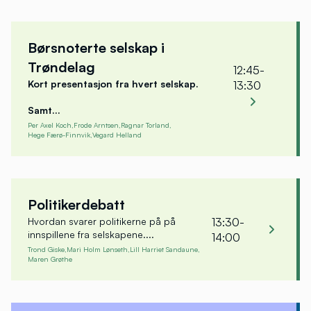
Vegard Helland
Konserndirektør Bedriftsmarked
Børsnoterte selskap i
SpareBank 1 SMN
Trøndelag
12:45-
Kort presentasjon fra hvert selskap.
13:30
Samt...
Per Axel Koch,
Frode Arntsen,
Ragnar Torland,
Hege Færø-Finnvik,
Vegard Helland
Per Axel Koch
Fr
Konsernsjef
Adm
Politikerdebatt
Polaris Media ASA
Sal
13:30-
Hvordan svarer politikerne på på
innspillene fra selskapene....
14:00
Trond Giske,
Mari Holm Lønseth,
Lill Harriet Sandaune,
Maren Grøthe
Trond Giske
Ma