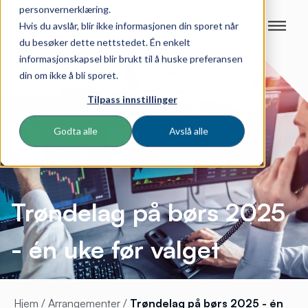
personvernerklæring.
Hvis du avslår, blir ikke informasjonen din sporet når
du besøker dette nettstedet. Én enkelt
informasjonskapsel blir brukt til å huske preferansen
din om ikke å bli sporet.
Tilpass innstillinger
Godta alle
Avslå alle
Trøndelag på børs 2025
- én uke før valget
Hjem
/
Arrangementer
/
Trøndelag på børs 2025 - én