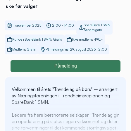
uke før valget
SpareBank 1 SMN
1. september 2025
12:00 - 14:00
Søndre gate
Kunde i SpareBank 1 SMN: Gratis
Ikke medlem: 490,-
Medlem: Gratis
Påmeldingsfrist 29. august 2025, 12:00
Påmelding
Velkommen til årets "Trøndelag på børs" – arrangert
av Næringsforeningen i Trondheimsregionen og
SpareBank 1 SMN.
Ledere fra flere børsnoterte selskaper i Trøndelag gir
en oppdatering på status i egen virksomhet og deler
sine forventninger til det kommende stortingsvalget.