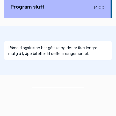
Stortingsrepresentant
Sto
Program slutt
14:00
Arbeiderpartiet
Høy
Påmeldingsfristen har gått ut og det er ikke lengre
mulig å kjøpe billetter til dette arrangementet.