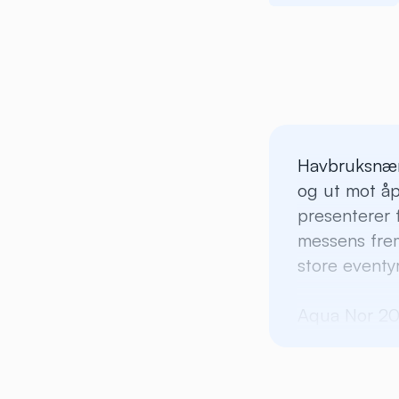
Havbruksnæri
og ut mot åp
presenterer 
messens frem
store eventyr
Aqua Nor 202
kroner på tr
styrker vi d
årene som 