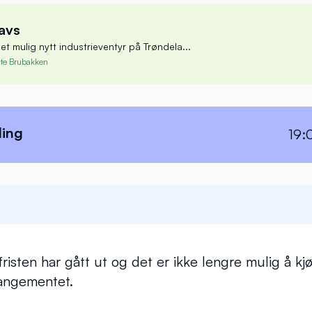
an Digre
havs
n Nor Fishing
et mulig nytt industrieventyr på Trøndela...
te Brubakken
 Pettersen
Benedicte Br
eder
CEO
ling
19:
æringsforum
Blått kompetansesen
isten har gått ut og det er ikke lengre mulig å kjø
rangementet.