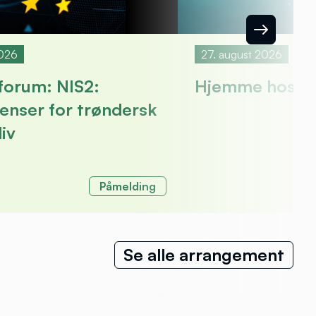
2026
27. august 2026
forum: NIS2:
Hjemme hos: 
enser for trøndersk
iv
Påmelding
Se alle arrangement