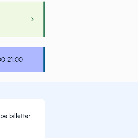
ubakken
00-21:00
ter AS
pe billetter