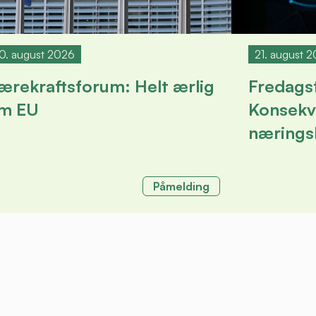
0. august 2026
21. august 
ærekraftsforum: Helt ærlig
Fredags
m EU
Konsekv
næringsl
Påmelding