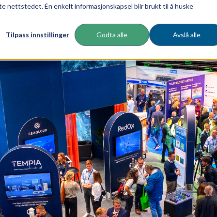
te nettstedet. Én enkelt informasjonskapsel blir brukt til å huske
Tilpass innstillinger
Godta alle
Avslå alle