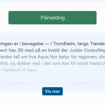
Påmelding
ngen er i bevegelse – i Trondheim, langs Trønde
ent hav. Bli med på en kveld der Junior Consultin
ferske tall om hva Aqua Nor betyr for regionen, di
tid, og dykker ned i det som kan bli norsk havbru
: havbruk til havs.
5 genererte en verdiskapning i Trondheim på 211 
e dager. Hvordan kan messen utvikles videre og h
Vis mer
ens posisjon som sjømatnæringens viktigste møtepla
kommer?