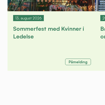
13. august 2026
2
Sommerfest med Kvinner i
B
Ledelse
o
Påmelding