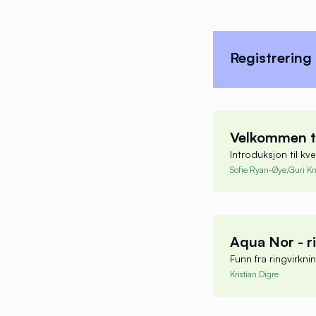
Regjeringen 
havbrukskonse
Registrering
sikre at Trøn
Trøndelagsky
Vi inviterer 
Velkommen ti
interesserte 
Introduksjon til k
og øl. Ta me
Sofie Ryan-Øye,
Guri Kn
fremtidens h
Sofie
Skal du meld
Næringsp
Aqua Nor - r
Nærings
påmelding?
Funn fra ringvirkn
Kristian Digre