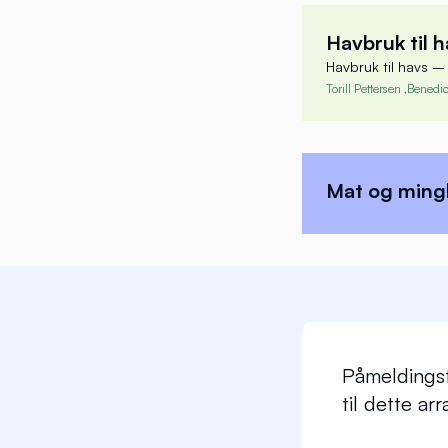
Kristi
CEO
Havbruk til 
Stiftelse
Havbruk til havs – 
Torill Pettersen ,
Benedic
Torill
Daglig l
Mat og ming
Frøya N
Påmeldingsfr
til dette ar