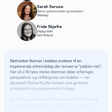
Sarah Serussi
Senior systemutvikler og konsulent
Webstep
Fride Skjefte
Daglig leder
Serit Nidaros
Nettverket Kvinner i ledelse inviterer til en
inspirerende ettermiddag der temaet er "jobben min".
Her vil vi få høre sterke stemmer deler erfaringer,
perspektiver og refleksjoner om ledelse – i et
dynamisk Pecha Kucha-format som gir korte,
poengterte og engasjerende innlegg.
Du får møte blant andre Sarah Serussi fra Webstep,
en engasjert teknolog og pådriver for mangfold i IT-
bransjen, Elisabeth Skuterud stiftet nylig firma for å