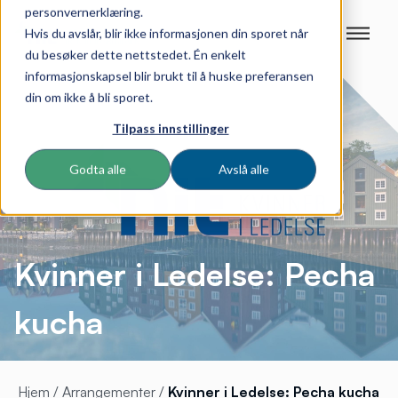
personvernerklæring.
Hvis du avslår, blir ikke informasjonen din sporet når
du besøker dette nettstedet. Én enkelt
informasjonskapsel blir brukt til å huske preferansen
din om ikke å bli sporet.
Tilpass innstillinger
Godta alle
Avslå alle
Kvinner i Ledelse: Pecha
kucha
Hjem
/
Arrangementer
/
Kvinner i Ledelse: Pecha kucha