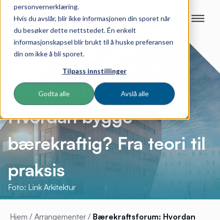
personvernerklæring.
Hvis du avslår, blir ikke informasjonen din sporet når
du besøker dette nettstedet. Én enkelt
informasjonskapsel blir brukt til å huske preferansen
din om ikke å bli sporet.
Tilpass innstillinger
Bærekraftsforum:
Godta alle
Avslå alle
Hvordan bygge
bærekraftig? Fra teori til
praksis
Foto: Link Arkitektur
Hjem
/
Arrangementer
/
Bærekraftsforum: Hvordan