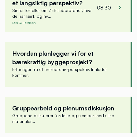
trenger du hjelp med påmelding? Kontakt oss
et langsiktig perspektiv?
08:30
på
firmapost@nit.no
.
Sintef forteller om ZEB-laboratoriet, hva
de har lært, og hv...
Lars Gullbrekken
Lars Gullbrekken
Forskningsleder
Hvordan planlegger vi for et
SINTEF Community
bærekraftig byggeprosjekt?
Erfaringer fra et entreprenørperspektiv. Innleder
kommer.
Gruppearbeid og plenumsdiskusjon
Gruppene diskuterer fordeler og ulemper med ulike
materialer...