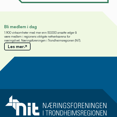
Bli medlem i dag
1.900 virksomheter med mer enn 50.000 ansatte velger å
være medlem i regionens viktigste nettverksarena for
næringslivet, Næringsforeningen i Trondheimsregionen (NiT).
Les mer
Meld deg på nyhetsbrev