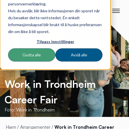
personvernerklæring.
Hvis du avslår, blir ikke informasjonen din sporet når
du besøker dette nettstedet. Én enkelt
informasjonskapsel blir brukt til å huske preferansen
din om ikke å bli sporet.
Tilpass innstillinger
Godta alle
Avslå alle
Work in Trondheim
Career Fair
Foto: Work in Trondheim
Hjem
/
Arrangementer
/
Work in Trondheim Career