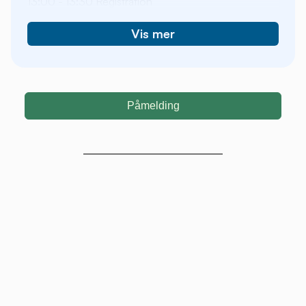
13:00 - 13:30 Registration
13:30 - 14:00 Opening of Career Fair 2025
14:00 - 14:30 Company presentations
Vis mer
14:30 - 15:15 Candidate pitches
15:15 - 16:15 Facilitated networking session
16:15 - 17:00 Mingling
As there are very many interested in this event,
Påmelding
signup through the form is mandatory for
participation.
Please contact us at
jaya@nit.no
if you are a
company that would like to participate in this (free)
event and receive a list of candidates in advance.