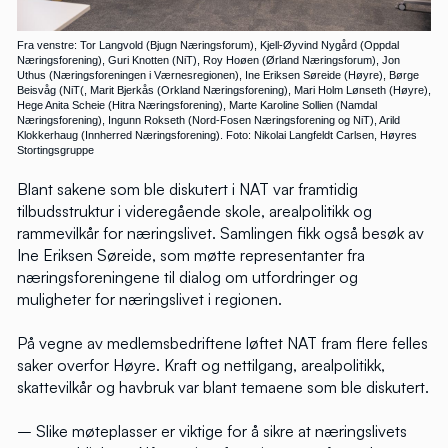
Fra venstre: Tor Langvold (Bjugn Næringsforum), Kjell-Øyvind Nygård (Oppdal
Næringsforening), Guri Knotten (NiT), Roy Hoøen (Ørland Næringsforum), Jon
Uthus (Næringsforeningen i Værnesregionen), Ine Eriksen Søreide (Høyre), Børge
Beisvåg (NiT(, Marit Bjerkås (Orkland Næringsforening), Mari Holm Lønseth (Høyre),
Hege Anita Scheie (Hitra Næringsforening), Marte Karoline Sollien (Namdal
Næringsforening), Ingunn Rokseth (Nord-Fosen Næringsforening og NiT), Arild
Klokkerhaug (Innherred Næringsforening). Foto: Nikolai Langfeldt Carlsen, Høyres
Stortingsgruppe
Blant sakene som ble diskutert i NAT var framtidig
tilbudsstruktur i videregående skole, arealpolitikk og
rammevilkår for næringslivet. Samlingen fikk også besøk av
Ine Eriksen Søreide, som møtte representanter fra
næringsforeningene til dialog om utfordringer og
muligheter for næringslivet i regionen.
På vegne av medlemsbedriftene løftet NAT fram flere felles
saker overfor Høyre. Kraft og nettilgang, arealpolitikk,
skattevilkår og havbruk var blant temaene som ble diskutert.
– Slike møteplasser er viktige for å sikre at næringslivets