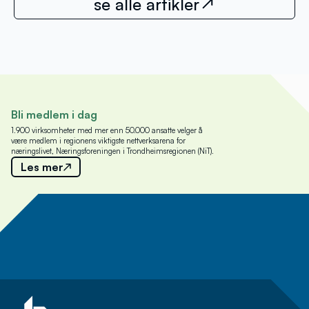
se alle artikler
Bli medlem i dag
1.900 virksomheter med mer enn 50.000 ansatte velger å
være medlem i regionens viktigste nettverksarena for
næringslivet, Næringsforeningen i Trondheimsregionen (NiT).
Les mer
Meld deg på nyhetsbrev