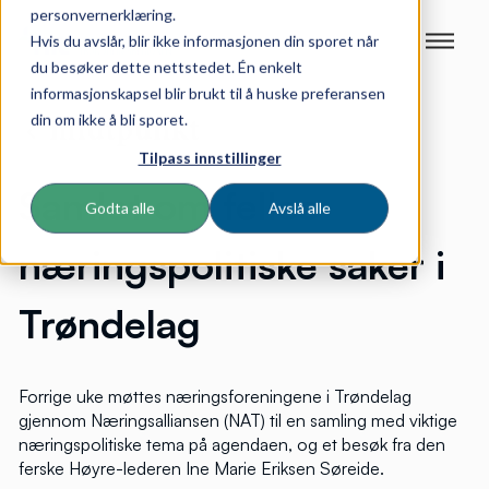
personvernerklæring.
Hvis du avslår, blir ikke informasjonen din sporet når
du besøker dette nettstedet. Én enkelt
informasjonskapsel blir brukt til å huske preferansen
din om ikke å bli sporet.
Tilpass innstillinger
Samlet om felles
Godta alle
Avslå alle
næringspolitiske saker i
Trøndelag
Forrige uke møttes næringsforeningene i Trøndelag
gjennom Næringsalliansen (NAT) til en samling med viktige
næringspolitiske tema på agendaen, og et besøk fra den
ferske Høyre-lederen Ine Marie Eriksen Søreide.