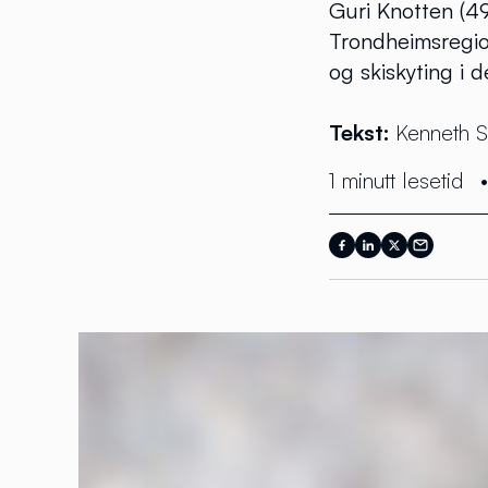
Guri Knotten (49
Trondheimsregio
og skiskyting i de
Tekst:
Kenneth S
1 minutt lesetid