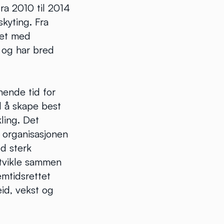
fra 2010 til 2014
kyting. Fra
det med
 og har bred
nende tid for
l å skape best
ling. Det
 organisasjonen
ed sterk
utvikle sammen
mtidsrettet
eid, vekst og