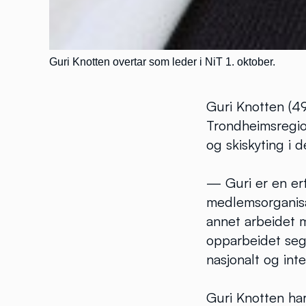
Guri Knotten overtar som leder i NiT 1. oktober.
Guri Knotten (49
Trondheimsregio
og skiskyting i de
— Guri er en erf
medlemsorganisa
annet arbeidet 
opparbeidet seg
nasjonalt og inte
Guri Knotten ha