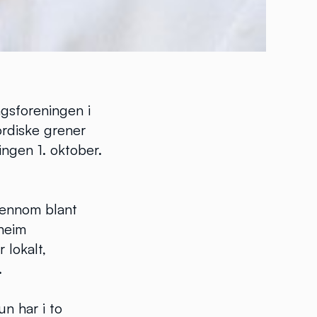
ngsforeningen i
ordiske grener
lingen 1. oktober.
jennom blant
heim
 lokalt,
.
n har i to