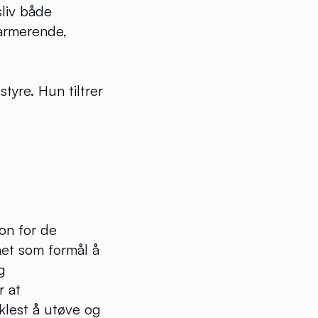
sliv både
armerende,
tyre. Hun tiltrer
on for de
net som formål å
g
r at
klest å utøve og