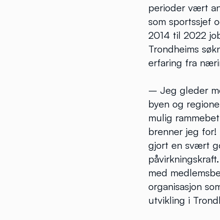
perioder vært an
som sportssjef o
2014 til 2022 j
Trondheims søkn
erfaring fra nær
– Jeg gleder meg
byen og regionen
mulig rammebeti
brenner jeg for
gjort en svært g
påvirkningskraft
med medlemsbedr
organisasjon som 
utvikling i Tro