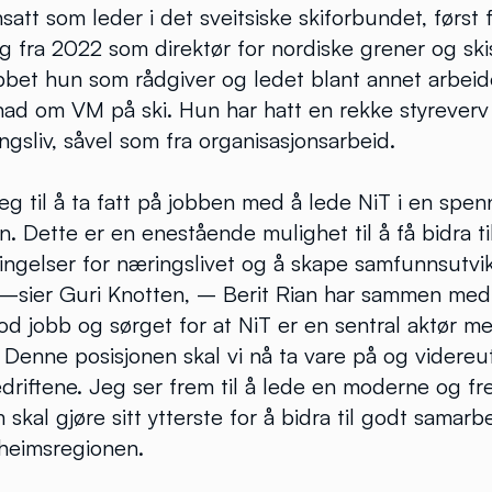
satt som leder i det sveitsiske skiforbundet, først 
g fra 2022 som direktør for nordiske grener og skis
obbet hun som rådgiver og ledet blant annet arbei
ad om VM på ski. Hun har hatt en rekke styreverv
ingsliv, såvel som fra organisasjonsarbeid.
 til å ta fatt på jobben med å lede NiT i en spen
. Dette er en enestående mulighet til å få bidra ti
ngelser for næringslivet og å skape samfunnsutvik
! –sier Guri Knotten, – Berit Rian har sammen med
od jobb og sørget for at NiT er en sentral aktør m
. Denne posisjonen skal vi nå ta vare på og videre
iftene. Jeg ser frem til å lede en moderne og fre
skal gjøre sitt ytterste for å bidra til godt samarb
ndheimsregionen.