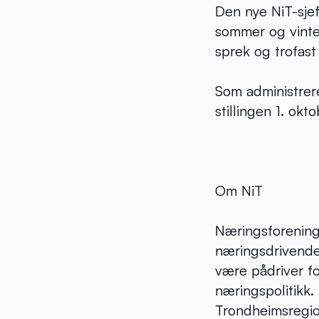
Den nye NiT-sjef
sommer og vinte
sprek og trofast
Som administrere
stillingen 1. okto
Om NiT
Næringsforening
næringsdrivende
være pådriver f
næringspolitikk.
Trondheimsregio