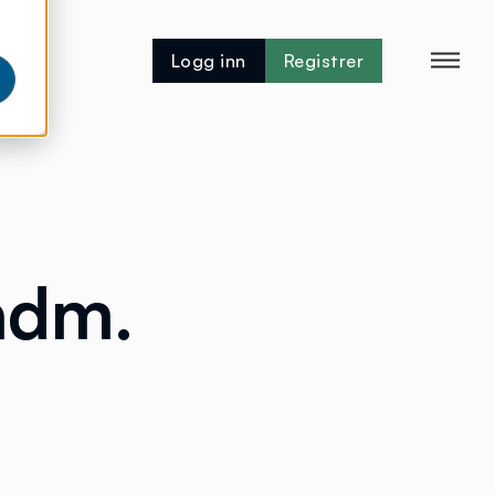
Logg inn
Registrer
adm.