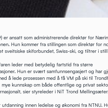
) er ansatt som administrerende direktør for Næri
nen. Hun kommer fra stillingen som direktør for n
t sveitsiske skiforbundet, Swiss-ski, og tiltrer i stil
aren leder med betydelig fartstid fra større
sjoner. Hun er svært samfunnsengasjert og har g
med å lede prosessen med å få VM på ski til Trond
 mye kunnskap om både offentlige og privat sektor
rnasjonalt, sier styreleder i NiT Trond Mellingsæter
r utdanning innen ledelse og økonomi fra NTNU. Hu