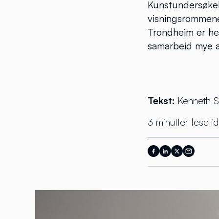
Kunstundersøkel
visningsrommene
Trondheim er helt
samarbeid mye a
Tekst:
Kenneth S
3 minutter lesetid