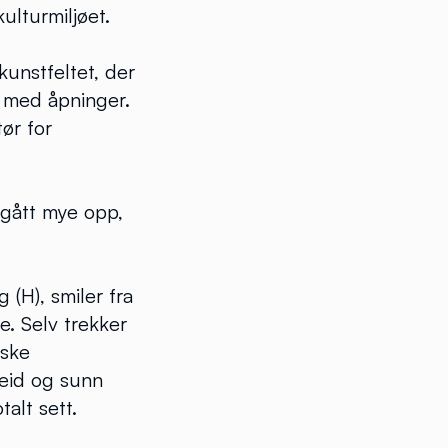
ulturmiljøet.
kunstfeltet, der
e med åpninger.
tør for
 gått mye opp,
 (H), smiler fra
e. Selv trekker
iske
eid og sunn
alt sett.