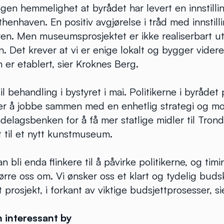
ngen hemmelighet at byrådet har levert en innstilli
nhaven. En positiv avgjørelse i tråd med innstillin
en. Men museumsprosjektet er ikke realiserbart ut
. Det krever at vi er enige lokalt og bygger vider
er etablert, sier Kroknes Berg.
il behandling i bystyret i mai. Politikerne i byråde
er å jobbe sammen med en enhetlig strategi og mob
delagsbenken for å få mer statlige midler til Tron
 til et nytt kunstmuseum.
n bli enda flinkere til å påvirke politikerne, og timi
rre oss om. Vi ønsker oss et klart og tydelig buds
prosjekt, i forkant av viktige budsjettprosesser, s
 interessant by