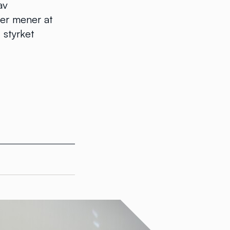
av
rer mener at
 styrket