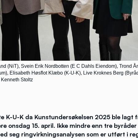
and (NiT), Svein Erik Nordbotten (E C Dahls Eiendom), Trond Åm
Elisabeth Høsflot Klæbo (K-U-K), Live Kroknes Berg (Byråd for k
 Kenneth Stoltz
lte K-U-K da Kunstundersøkelsen 2025 ble lagt 
ere onsdag 15. april. Ikke mindre enn tre byråder
med seg ringvirkningsanalysen som er utført i re