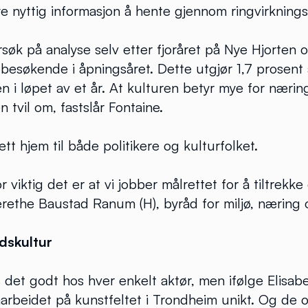
 nyttig informasjon å hente gjennom ringvirknings
orsøk på analyse selv etter fjoråret på Nye Hjorten 
esøkende i åpningsåret. Dette utgjør 1,7 prosent 
 i løpet av et år. At kulturen betyr mye for næring
 tvil om, fastslår Fontaine.
tt hjem til både politikere og kulturfolket.
r viktig det er at vi jobber målrettet for å tiltrekke 
rethe Baustad Ranum (H), byråd for miljø, næring 
dskultur
 det godt hos hver enkelt aktør, men ifølge Elisa
rbeidet på kunstfeltet i Trondheim unikt. Og de o