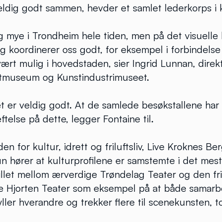
eldig godt sammen, hevder et samlet lederkorps i k
ig mye i Trondheim hele tiden, men på det visuelle 
g koordinerer oss godt, for eksempel i forbindels
 vært mulig i hovedstaden, sier Ingrid Lunnan, direk
tmuseum og Kunstindustrimuseet.
t er veldig godt. At de samlede besøkstallene har
ftelse på dette, legger Fontaine til.
n for kultur, idrett og friluftsliv, Live Kroknes Berg
hun hører at kulturprofilene er samstemte i det mest
llet mellom ærverdige Trøndelag Teater og den fr
 Hjorten Teater som eksempel på at både samarb
ller hverandre og trekker flere til scenekunsten, tot