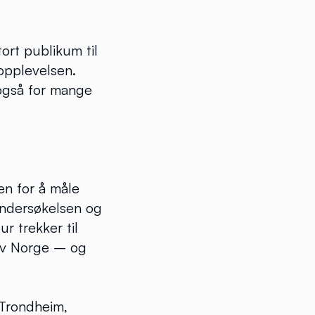
ort publikum til
opplevelsen.
 også for mange
en for å måle
undersøkelsen og
r trekker til
 av Norge – og
 Trondheim,