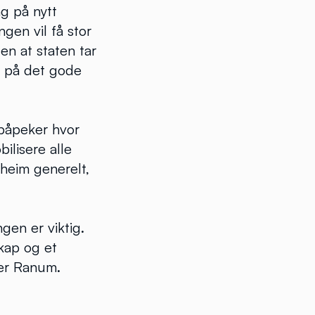
ng på nytt
gen vil få stor
en at staten tar
e på det gode
t påpeker hvor
ilisere alle
dheim generelt,
ngen er viktig.
kap og et
ier Ranum.