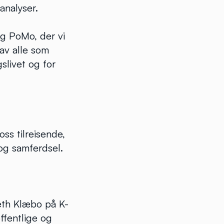
analyser.
og PoMo, der vi
av alle som
slivet og for
oss tilreisende,
og samferdsel.
beth Klæbo på K-
ffentlige og