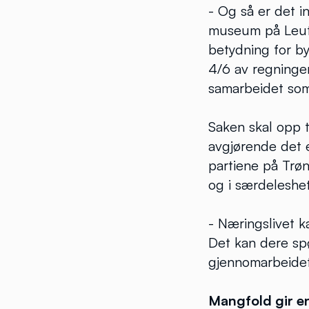
- Og så er det i
museum på Leuthe
betydning for by
4/6 av regningen
samarbeidet som 
Saken skal opp t
avgjørende det 
partiene på Trøn
og i særdeleshet
- Næringslivet ka
Det kan dere spø
gjennomarbeidet 
Mangfold gir en