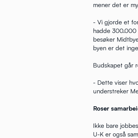
mener det er mye
- Vi gjorde et f
hadde 300.000 b
besøker Midtbyen
byen er det ingen
Budskapet går re
- Dette viser hvo
understreker Me
Roser samarbei
Ikke bare jobbes
U-K er også sama