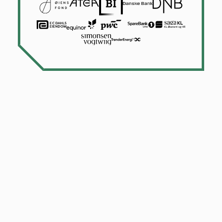
Bli medlem i dag
1.900 virksomheter med mer enn 50.000 ansatte velger å
være medlem i regionens viktigste nettverksarena for
næringslivet, Næringsforeningen i Trondheimsregionen (NiT).
Les mer