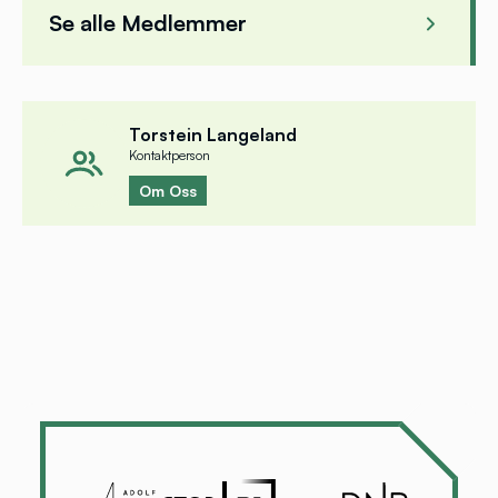
Se alle Medlemmer
Ann Elisabeth Wedø
Heg
Fagrådsleder
, Olavshallen AS
Musika
Torstein Langeland
Kontaktperson
Om Oss