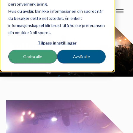
personvernerklæring.
Hvis du avslår, blir ikke informasjonen din sporet når
du besøker dette nettstedet. Én enkelt
informasjonskapsel blir brukt til å huske preferansen
Fagråd kreative og
din om ikke å bli sporet.
kulturbaserte
Tilpass innstillinger
Godta alle
Avslå alle
næringer