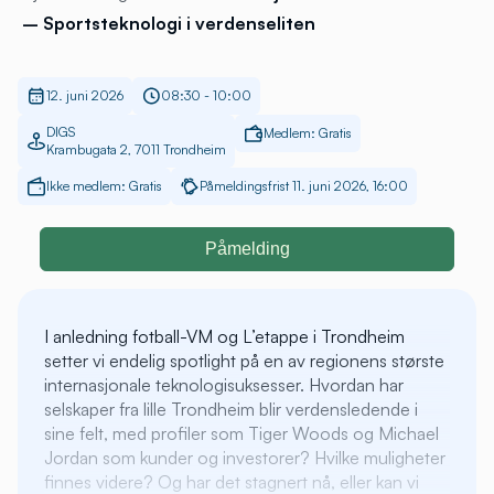
– Sportsteknologi i verdenseliten
12. juni 2026
08:30 - 10:00
DIGS
Medlem: Gratis
Krambugata 2, 7011 Trondheim
Ikke medlem: Gratis
Påmeldingsfrist 11. juni 2026, 16:00
Påmelding
I anledning fotball-VM og L’etappe i Trondheim
setter vi endelig spotlight på en av regionens største
internasjonale teknologisuksesser. Hvordan har
selskaper fra lille Trondheim blir verdensledende i
sine felt, med profiler som Tiger Woods og Michael
Jordan som kunder og investorer? Hvilke muligheter
finnes videre? Og har det stagnert nå, eller kan vi