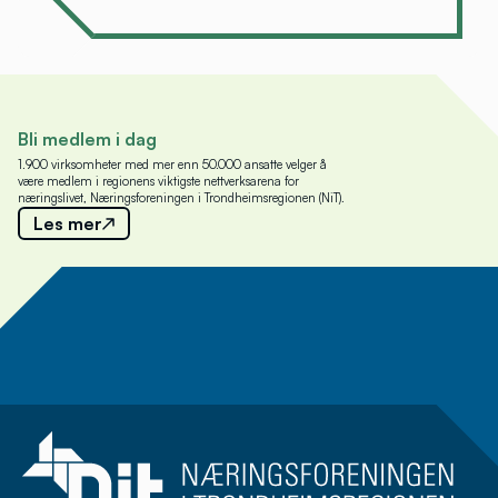
Bli medlem i dag
1.900 virksomheter med mer enn 50.000 ansatte velger å
være medlem i regionens viktigste nettverksarena for
næringslivet, Næringsforeningen i Trondheimsregionen (NiT).
Les mer
Meld deg på nyhetsbrev