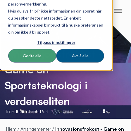
personvernerklæring.
Hvis du avslår, blir ikke informasjonen din sporet når
du besøker dette nettstedet. Én enkelt
informasjonskapsel blir brukt til å huske preferansen
din om ikke å bli sporet.
Tilpass innstillinger
Innovasjonsfrokost -
Godta alle
Avslå alle
Game on –
Sportsteknologi i
verdenseliten
Trondheim Tech Port
Hjem
/
Arrangementer
/
Innovasjonsfrokost - Game on