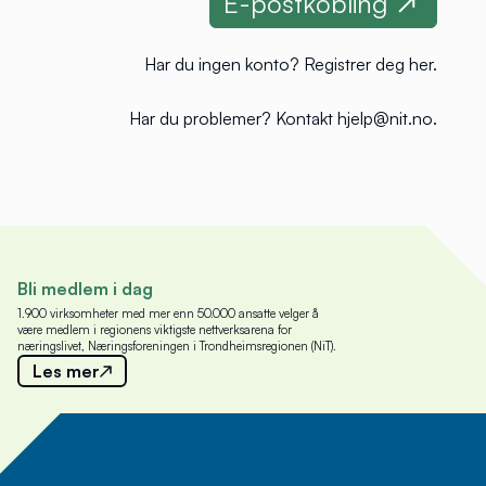
Har du ingen konto?
Registrer deg her
.
Har du problemer?
Kontakt hjelp@nit.no
.
Bli medlem i dag
1.900 virksomheter med mer enn 50.000 ansatte velger å
være medlem i regionens viktigste nettverksarena for
næringslivet, Næringsforeningen i Trondheimsregionen (NiT).
Les mer
Meld deg på nyhetsbrev