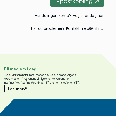
Har du ingen konto?
Registrer deg her
.
Har du problemer?
Kontakt hjelp@nit.no
.
Bli medlem i dag
1.900 virksomheter med mer enn 50.000 ansatte velger å
være medlem i regionens viktigste nettverksarena for
næringslivet, Næringsforeningen i Trondheimsregionen (NiT).
Les mer
Meld deg på nyhetsbrev