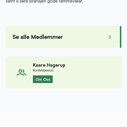
samt å sikre bransjen gode rammevilkår.
Se alle Medlemmer
Robert Selbekk
Fro
Fagrådsleder
, ITAB Industrier AS
Rockw
Kaare Hagerup
Kontaktperson
Om Oss