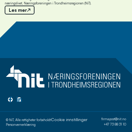
næringslivet, Næringsforeningen i Trondheimsregionen (NiT).
Les mer
Meld deg på nyhetsbrev
Cookie innstillinger
firmapost@nit.no
© NiT, Alle rettigheter forbeholdt
+47 73 88 31 10
Personvernerklæring