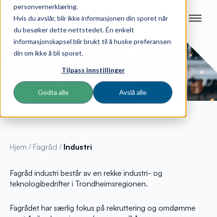
personvernerklæring.
Hvis du avslår, blir ikke informasjonen din sporet når
du besøker dette nettstedet. Én enkelt
informasjonskapsel blir brukt til å huske preferansen
Fagråd Industri
din om ikke å bli sporet.
Tilpass innstillinger
Foto: Christopher Burns/Unsplash
Godta alle
Avslå alle
Hjem
/
Fagråd
/
Industri
Fagråd industri består av en rekke industri- og
teknologibedrifter i Trondheimsregionen.
Fagrådet har særlig fokus på rekruttering og omdømme