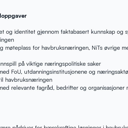
doppgaver
et og identitet gjennom faktabasert kunnskap og sy
ingen
ig møteplass for havbruksnæringen, NiTs øvrige m
innspill på viktige næringspolitiske saker
ed FoU, utdanningsinstitusjonene og næringsaktø
 til havbruksnæringen
ed relevante fagråd, bedrifter og organisasjoner 
være pådriver for bærekraftige løsninger i havbru