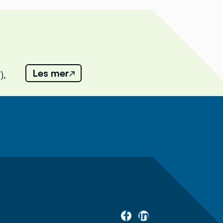
Les mer
).