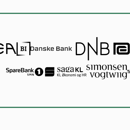
 medlem
AquaGen AS avd
Norge
enriksen
Kristian He
NCE Aquatech Cl
Holm