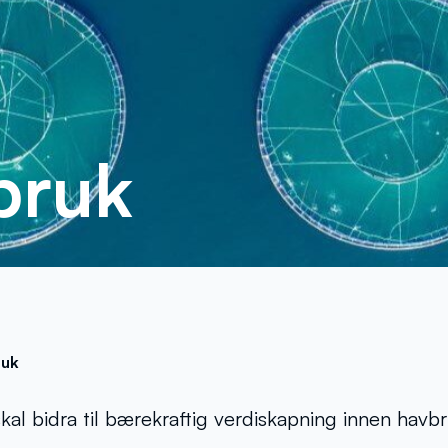
bruk
ruk
al bidra til bærekraftig verdiskapning innen havb