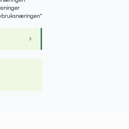
øsninger
avbruksnæringen"
ndberg
 Avd Trondheim
e Sunde
nsen
e
oway