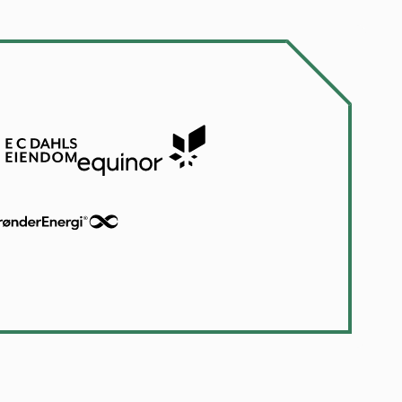
. Trondheim
nriksen
uster