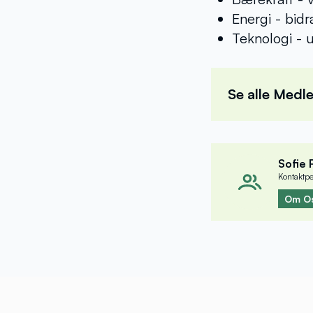
Energi - bidr
Teknologi - 
Se alle Med
Vibeke 
Fagrådsled
Sofie
Kontaktp
Anders 
Om O
DNB Bank A
Geir Te
Consto AS
Kristine 