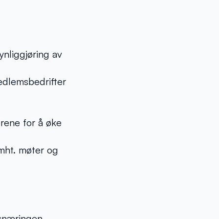
nliggjøring av
edlemsbedrifter
rene for å øke
mht. møter og
ksnæringen