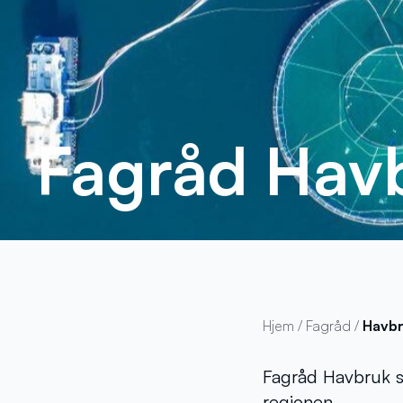
Fagråd Hav
Hjem
/
Fagråd
/
Havb
Fagråd Havbruk sk
regionen