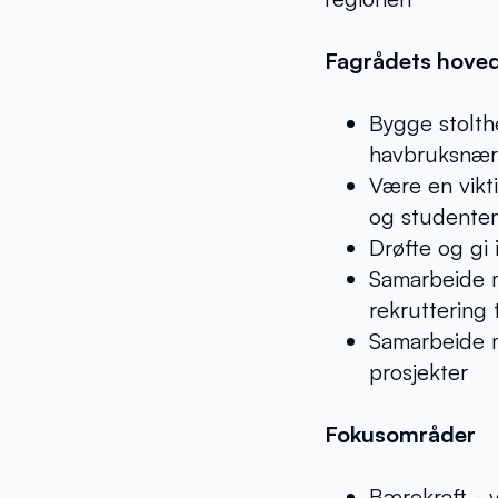
Fagrådets hove
Bygge stolth
havbruksnær
Være en vikt
og studenter
Drøfte og gi 
Samarbeide m
rekruttering
Samarbeide m
prosjekter
Fokusområder
Bærekraft - 