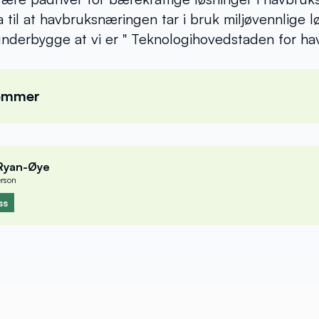
a til at havbruksnæringen tar i bruk miljøvennlige l
underbygge at vi er " Teknologihovedstaden for h
lemmer
Emilsen Wetterwald
Merete Sa
er
, Eco Seafood AS
Akva Group ASA
 Ryan-Øye
erson
Aune
Leif Magn
ss
SA
Sintef Ocean AS
vasvold
Ellie Joha
Sjømatbedriften
Fjaerli
Trina Gall