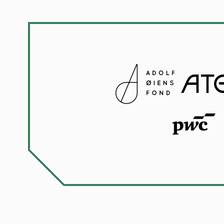
Tilsluttet
Innovasjon 
Trond H
Atea AS
Sandra 
Måsøval AS