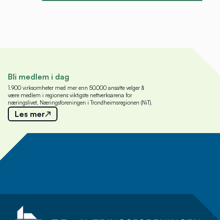
Bli medlem i dag
1.900 virksomheter med mer enn 50.000 ansatte velger å
være medlem i regionens viktigste nettverksarena for
næringslivet, Næringsforeningen i Trondheimsregionen (NiT).
Les mer
Meld deg på nyhetsbrev