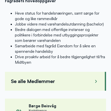
Fagrådets hovedoppgaver
Heve status for handelsnæringen, samt sørge for
gode og like rammevilkår
Jobbe videre med varehandelsutdanning (bachelor)
Bedre dialogen med offentlige instanser og
politikere i forbindelse med utbyggingsprosjekter
som berører varehandelen
Samarbeide med fagråd Eiendom for å sikre en
spennende handelsby
Drive proaktiv arbeid for å bedre tilgjengelighet til/fra
Midtbyen
Se alle Medlemmer
Jørgen Sagmo
Tors
Retro AS
Nardo 
Børge Beisvåg
Kontaktperson