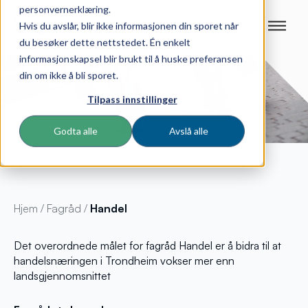
personvernerklæring.
Hvis du avslår, blir ikke informasjonen din sporet når
du besøker dette nettstedet. Én enkelt
informasjonskapsel blir brukt til å huske preferansen
Fagråd Handel
din om ikke å bli sporet.
Tilpass innstillinger
Foto: Shutterstock
Godta alle
Avslå alle
Hjem
/
Fagråd
/
Handel
Det overordnede målet for fagråd Handel er å bidra til at
handelsnæringen i Trondheim vokser mer enn
landsgjennomsnittet