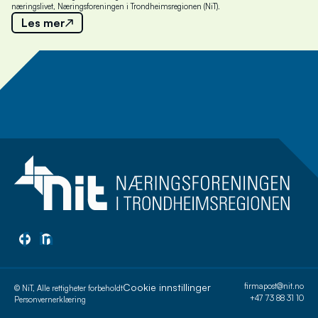
næringslivet, Næringsforeningen i Trondheimsregionen (NiT).
Les mer
Meld deg på nyhetsbrev
Cookie innstillinger
firmapost@nit.no
© NiT, Alle rettigheter forbeholdt
+47 73 88 31 10
Personvernerklæring