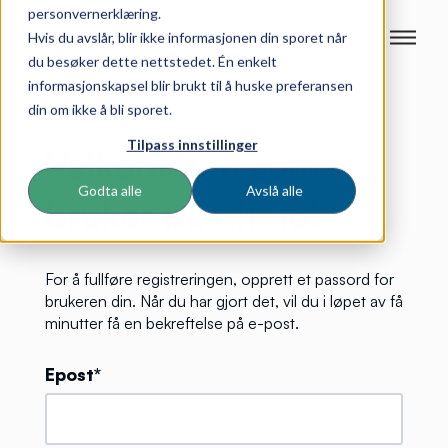
personvernerklæring.
Hvis du avslår, blir ikke informasjonen din sporet når
du besøker dette nettstedet. Én enkelt
informasjonskapsel blir brukt til å huske preferansen
din om ikke å bli sporet.
Tilpass innstillinger
Velkommen som
Godta alle
Avslå alle
bruker på nit.no!
For å fullføre registreringen, opprett et passord for
brukeren din. Når du har gjort det, vil du i løpet av få
minutter få en bekreftelse på e-post.
Epost*