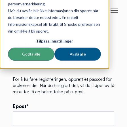
personvernerklæring.
Hvis du avslår, blir ikke informasjonen din sporet når
du besøker dette nettstedet. Én enkelt
informasjonskapsel blir brukt til å huske preferansen
din om ikke å bli sporet.
Tilpass innstillinger
Velkommen som
Godta alle
Avslå alle
bruker på nit.no!
For å fullføre registreringen, opprett et passord for
brukeren din. Når du har gjort det, vil du i løpet av få
minutter få en bekreftelse på e-post.
Epost*