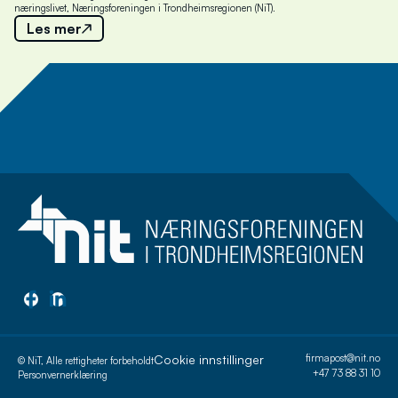
næringslivet, Næringsforeningen i Trondheimsregionen (NiT).
Les mer
Meld deg på nyhetsbrev
Cookie innstillinger
firmapost@nit.no
© NiT, Alle rettigheter forbeholdt
+47 73 88 31 10
Personvernerklæring