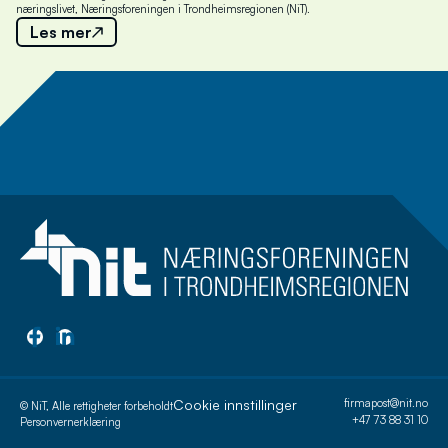
næringslivet, Næringsforeningen i Trondheimsregionen (NiT).
Les mer
Meld deg på nyhetsbrev
Cookie innstillinger
firmapost@nit.no
© NiT, Alle rettigheter forbeholdt
+47 73 88 31 10
Personvernerklæring