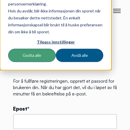
personvernerklæring.
Hvis du avslår, blir ikke informasjonen din sporet når
du besøker dette nettstedet. Én enkelt
informasjonskapsel blir brukt til å huske preferansen
din om ikke å bli sporet.
Tilpass innstillinger
Velkommen som
Godta alle
Avslå alle
bruker på nit.no!
For å fullføre registreringen, opprett et passord for
brukeren din. Når du har gjort det, vil du i løpet av få
minutter få en bekreftelse på e-post.
Epost*