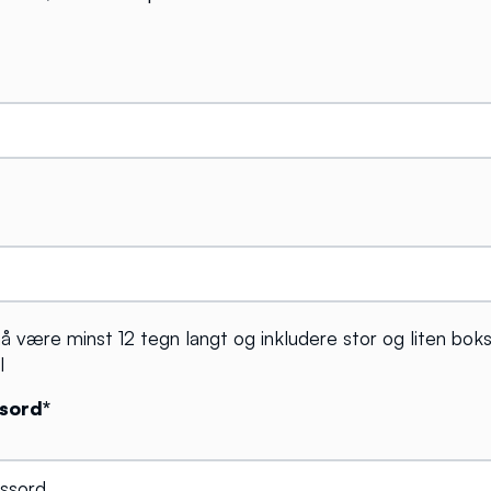
 være minst 12 tegn langt og inkludere stor og liten bokst
l
ssord*