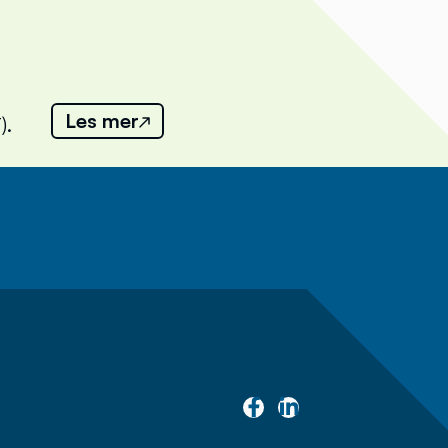
Les mer
).