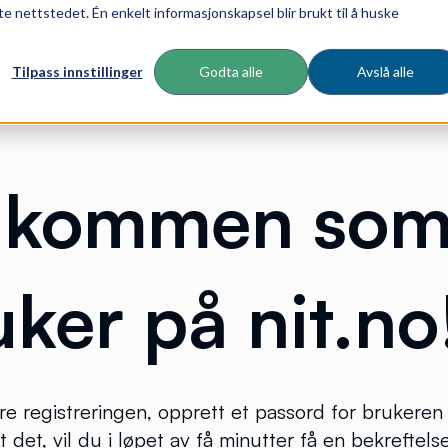
te nettstedet. Én enkelt informasjonskapsel blir brukt til å huske
Tilpass innstillinger
Godta alle
Avslå alle
lkommen so
uker på nit.no
øre registreringen, opprett et passord for brukeren
t det, vil du i løpet av få minutter få en bekreftels