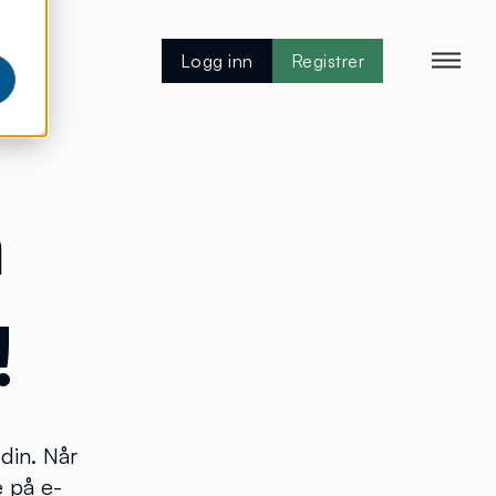
Logg inn
Registrer
m
!
 din. Når
e på e-