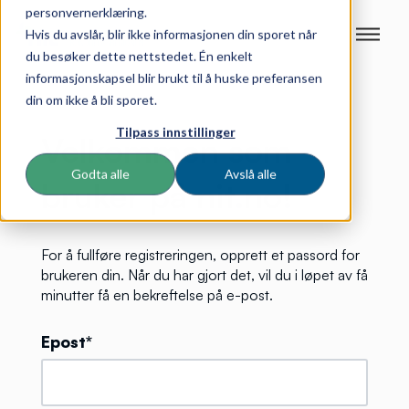
personvernerklæring.
Hvis du avslår, blir ikke informasjonen din sporet når
du besøker dette nettstedet. Én enkelt
informasjonskapsel blir brukt til å huske preferansen
din om ikke å bli sporet.
Tilpass innstillinger
Velkommen som
Godta alle
Avslå alle
bruker på nit.no!
For å fullføre registreringen, opprett et passord for
brukeren din. Når du har gjort det, vil du i løpet av få
minutter få en bekreftelse på e-post.
Epost*