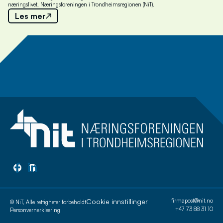
næringslivet, Næringsforeningen i Trondheimsregionen (NiT).
Les mer
Meld deg på nyhetsbrev
Cookie innstillinger
firmapost@nit.no
© NiT, Alle rettigheter forbeholdt
+47 73 88 31 10
Personvernerklæring