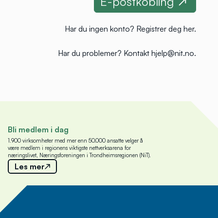
Har du ingen konto?
Registrer deg her
.
Har du problemer?
Kontakt hjelp@nit.no
.
Bli medlem i dag
1.900 virksomheter med mer enn 50.000 ansatte velger å
være medlem i regionens viktigste nettverksarena for
næringslivet, Næringsforeningen i Trondheimsregionen (NiT).
Les mer
Meld deg på nyhetsbrev