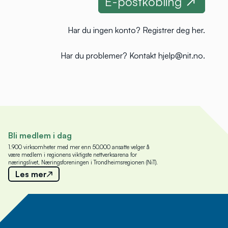
Har du ingen konto?
Registrer deg her
.
Har du problemer?
Kontakt hjelp@nit.no
.
Bli medlem i dag
1.900 virksomheter med mer enn 50.000 ansatte velger å
være medlem i regionens viktigste nettverksarena for
næringslivet, Næringsforeningen i Trondheimsregionen (NiT).
Les mer
Meld deg på nyhetsbrev